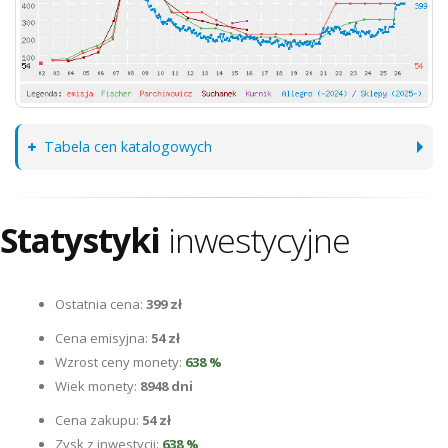
Tabela cen katalogowych
Statystyki
inwestycyjne
Ostatnia cena:
399 zł
Cena emisyjna:
54 zł
Wzrost ceny monety:
638 %
Wiek monety:
8948 dni
Cena zakupu:
54 zł
Zysk z inwestycji:
638 %