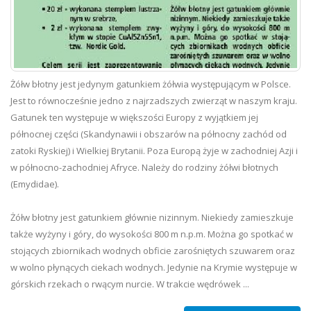
Żółw błotny jest jedynym gatunkiem żółwia występującym w Polsce.
Jest to równocześnie jedno z najrzadszych zwierząt w naszym kraju.
Gatunek ten występuje w większości Europy z wyjątkiem jej
północnej części (Skandynawii i obszarów na północny zachód od
zatoki Ryskiej) i Wielkiej Brytanii. Poza Europą żyje w zachodniej Azji i
w północno-zachodniej Afryce. Należy do rodziny żółwi błotnych
(Emydidae).
Żółw błotny jest gatunkiem głównie nizinnym. Niekiedy zamieszkuje
także wyżyny i góry, do wysokości 800 m n.p.m. Można go spotkać w
stojących zbiornikach wodnych obficie zarośniętych szuwarem oraz
w wolno płynących ciekach wodnych. Jedynie na Krymie występuje w
górskich rzekach o rwącym nurcie. W trakcie wędrówek ...