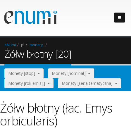
eNumi
pl
monety
Żółw błotny [20]
Monety [stop]
Monety [nominał]
Monety [rok emisji]
Monety [seria tematyczna]
Żółw błotny (łac. Emys
orbicularis)