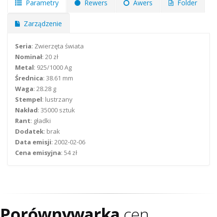
Parametry
Rewers
Awers
Folder
Zarządzenie
Seria
: Zwierzęta świata
Nominał
: 20 zł
Metal
: 925/1000 Ag
Średnica
: 38.61 mm
Waga
: 28.28 g
Stempel
: lustrzany
Nakład
: 35000 sztuk
Rant
: gładki
Dodatek
: brak
Data emisji
: 2002-02-06
Cena emisyjna
: 54 zł
Porównywarka
cen