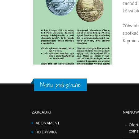
zachód o
żółwi bł
Żółw bł
spotkać
Krymie 
Menu podręczne
ZAKŁADKI
NAJNOW
ABONAMENT
Ofert
coins
ROZRYWKA