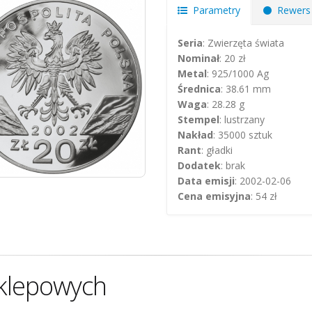
Parametry
Rewers
Seria
: Zwierzęta świata
Nominał
: 20 zł
Metal
: 925/1000 Ag
Średnica
: 38.61 mm
Waga
: 28.28 g
Stempel
: lustrzany
Nakład
: 35000 sztuk
Rant
: gładki
Dodatek
: brak
Data emisji
: 2002-02-06
Cena emisyjna
: 54 zł
klepowych