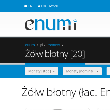
EN
LOGOWANIE
eNumi
pl
monety
Żółw błotny [20]
Monety [stop]
Monety [nominał]
Żółw błotny (łac. E