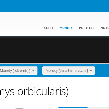
START
MONETY
PORTFELE
NOT
Monety [rok emisji]
Monety [seria tematyczna]
mys orbicularis)