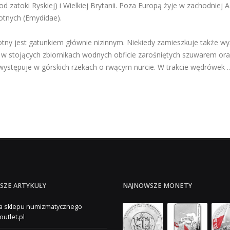
d zatoki Ryskiej) i Wielkiej Brytanii. Poza Europą żyje w zachodniej 
otnych (Emydidae).
otny jest gatunkiem głównie nizinnym. Niekiedy zamieszkuje także w
 w stojących zbiornikach wodnych obficie zarośniętych szuwarem ora
występuje w górskich rzekach o rwącym nurcie. W trakcie wędrówek ..
SZE ARTYKUŁY
NAJNOWSZE MONETY
a sklepu numizmatycznego
outlet.pl