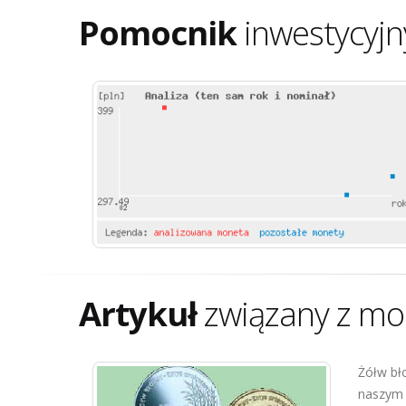
Pomocnik
inwestycyjn
Artykuł
związany z mo
Żółw bł
naszym 