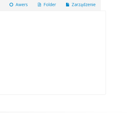
Awers
Folder
Zarządzenie