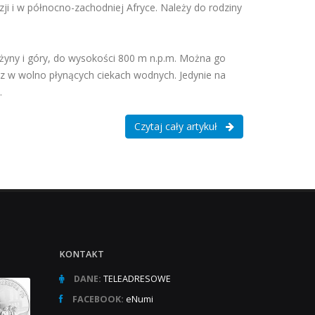
Azji i w północno-zachodniej Afryce. Należy do rodziny
yżyny i góry, do wysokości 800 m n.p.m. Można go
z w wolno płynących ciekach wodnych. Jedynie na
.
Czytaj cały artykuł
KONTAKT
DANE:
TELEADRESOWE
FACEBOOK:
eNumi