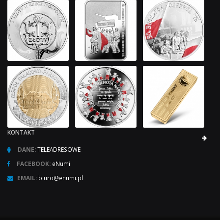
KONTAKT
DANE:
TELEADRESOWE
FACEBOOK:
eNumi
EMAIL:
biuro@enumi.pl