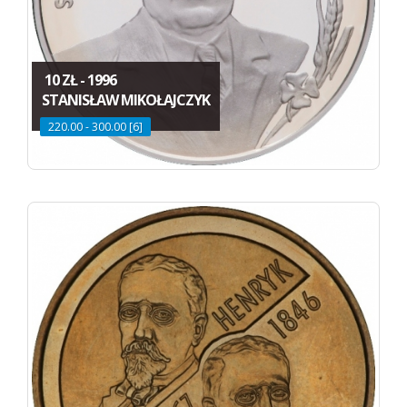
10 ZŁ - 1996
STANISŁAW MIKOŁAJCZYK
220.00 - 300.00 [6]