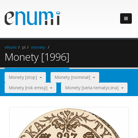
eNumi
pl
monety
Monety [1996]
Monety [stop]
Monety [nominał]
Monety [rok emisji]
Monety [seria tematyczna]