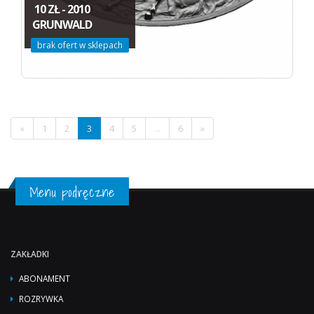
10 ZŁ - 2010
GRUNWALD
brak ofert w sklepach
«
1
2
3
4
5
...
6
»
Menu podręczne
ZAKŁADKI
ABONAMENT
ROZRYWKA