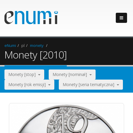
eNumi
pl
monety
Monety [2010]
Monety [stop]
Monety [nominał]
Monety [rok emisji]
Monety [seria tematyczna]