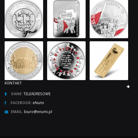
KONTAKT
DANE:
TELEADRESOWE
FACEBOOK:
eNumi
EMAIL:
biuro@enumi.pl