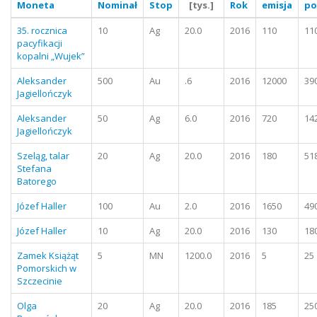
Moneta
Nominał
Stop
[tys.]
Rok
emisja
po
35. rocznica
10
Ag
20.0
2016
110
11
pacyfikacji
kopalni „Wujek”
Aleksander
500
Au
.6
2016
12000
39
Jagiellończyk
Aleksander
50
Ag
6.0
2016
720
14
Jagiellończyk
Szeląg, talar
20
Ag
20.0
2016
180
51
Stefana
Batorego
Józef Haller
100
Au
2.0
2016
1650
49
Józef Haller
10
Ag
20.0
2016
130
18
Zamek Książąt
5
MN
1200.0
2016
5
25
Pomorskich w
Szczecinie
Olga
20
Ag
20.0
2016
185
25