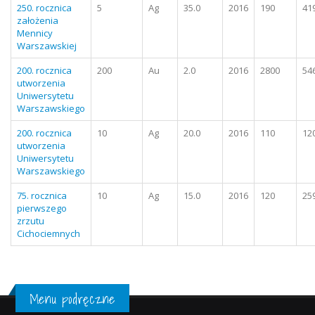
250. rocznica
5
Ag
35.0
2016
190
41
założenia
Mennicy
Warszawskiej
200. rocznica
200
Au
2.0
2016
2800
54
utworzenia
Uniwersytetu
Warszawskiego
200. rocznica
10
Ag
20.0
2016
110
12
utworzenia
Uniwersytetu
Warszawskiego
75. rocznica
10
Ag
15.0
2016
120
25
pierwszego
zrzutu
Cichociemnych
Menu podręczne