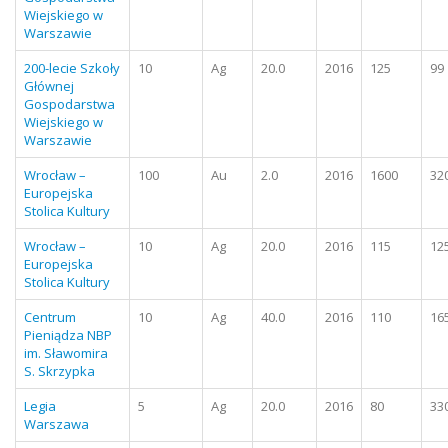
Wiejskiego w
Warszawie
200-lecie Szkoły
10
Ag
20.0
2016
125
99
Głównej
Gospodarstwa
Wiejskiego w
Warszawie
Wrocław –
100
Au
2.0
2016
1600
32
Europejska
Stolica Kultury
Wrocław –
10
Ag
20.0
2016
115
12
Europejska
Stolica Kultury
Centrum
10
Ag
40.0
2016
110
16
Pieniądza NBP
im. Sławomira
S. Skrzypka
Legia
5
Ag
20.0
2016
80
33
Warszawa