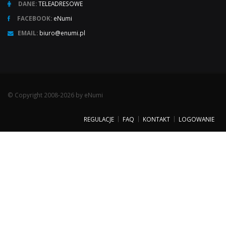
DANE:
TELEADRESOWE
FACEBOOK:
eNumi
EMAIL:
biuro@enumi.pl
© Copyright 2008-2026 by eNumi
REGULACJE
FAQ
KONTAKT
LOGOWANIE