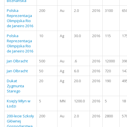
Boznańska
Polska
200
Au
2.0
2016
3100
65
Reprezentacja
Olimpijska Rio
de Janeiro 2016
Polska
10
Ag
30.0
2016
115
17
Reprezentacja
Olimpijska Rio
de Janeiro 2016
Jan Olbracht
500
Au
.6
2016
12000
39
Jan Olbracht
50
Ag
6.0
2016
720
14
Dukat
20
Ag
20.0
2016
190
49
Zygmunta
Starego
Księży Młyn w
5
MN
1200.0
2016
5
18
Łodzi
200-lecie Szkoły
200
Au
2.0
2016
2800
57
Głównej
Gospodarstwa