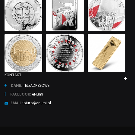
KONTAKT
DANE:
TELEADRESOWE
FACEBOOK:
eNumi
EMAIL:
biuro@enumi.pl