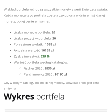
W skład portfela wchodzą wszystkie monety z serii Zwierzęta świata.
Każda moneta tego portfela została zakupiona w dniu emisji danej
monety, po jej cenie emisyjnej.
Liczba monet w portfelu:
20
Liczba pozycji w portfelu:
20
Poniesione wydatki:
1588 zł
Aktualna wartość:
10159 zł
Zysk z inwestycji:
539 %
Wartość portfela według katalogów:
Fischer 2026 :
9530 zł
Parchimowicz 2026 :
10190 zł
Gdy w danym katalogu nie ma danej monety, wówczas brana jest cena
emisyjna.
Wykres
portfela