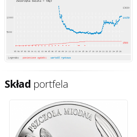
Skład
portfela