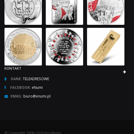
KONTAKT
DANE:
TELEADRESOWE
FACEBOOK:
eNumi
EMAIL:
biuro@enumi.pl
© Copyright 2008-2026 by eNumi