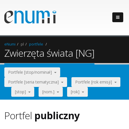
eNumi
pl
portfele
Zwierzęta świata [NG]
Portfele [stop/nominał]
Portfele [seria tematyczna]
Portfele [rok emisji]
[stop]
[nom.]
[rok]
Portfel
publiczny