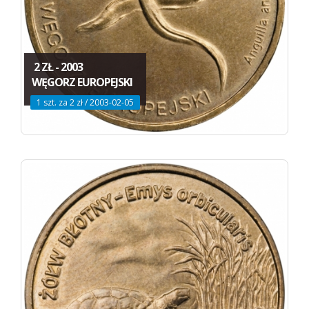
2 ZŁ - 2003
WĘGORZ EUROPEJSKI
1 szt. za 2 zł / 2003-02-05