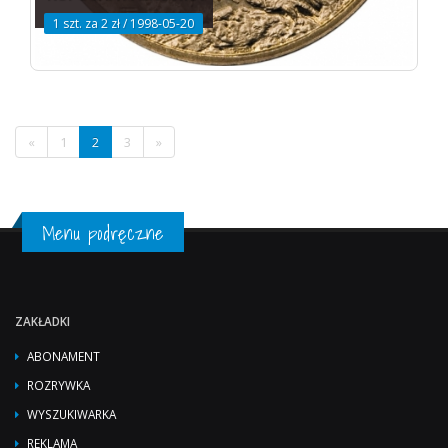
1 szt. za 2 zł / 1998-05-20
«
1
2
3
»
Menu podręczne
ZAKŁADKI
ABONAMENT
ROZRYWKA
WYSZUKIWARKA
REKLAMA