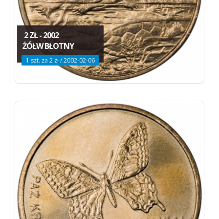
2 ZŁ - 2002
ŻÓŁW BŁOTNY
1 szt. za 2 zł / 2002-02-06