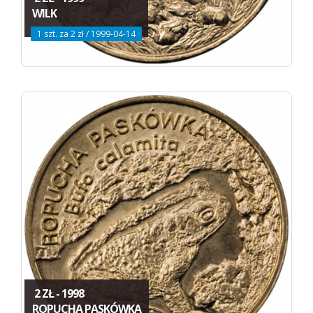
WILK
1 szt. za 2 zł / 1999-04-14
2 ZŁ - 1998
ROPUCHA PASKÓWKA