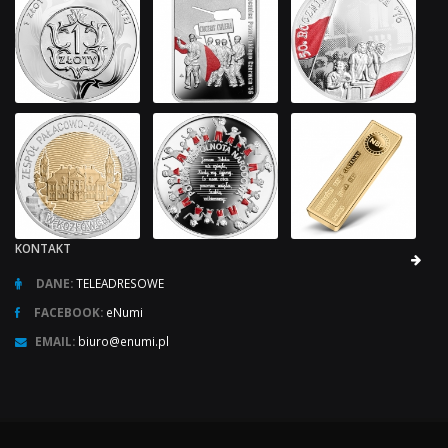
KONTAKT
DANE:
TELEADRESOWE
FACEBOOK:
eNumi
EMAIL:
biuro@enumi.pl