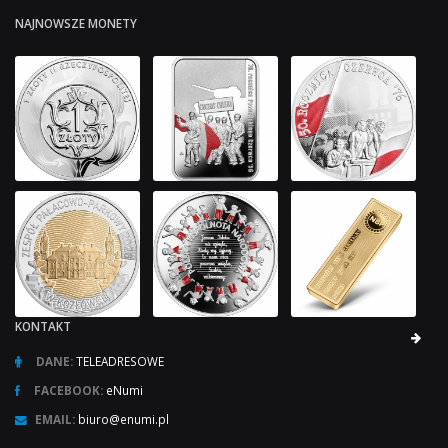
NAJNOWSZE MONETY
KONTAKT
DANE:
TELEADRESOWE
FACEBOOK:
eNumi
EMAIL:
biuro@enumi.pl