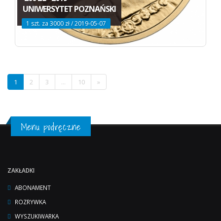
UNIWERSYTET POZNAŃSKI
1 szt. za 3000 zł / 2019-05-07
1
2
3
...
10
»
Menu podręczne
ZAKŁADKI
ABONAMENT
ROZRYWKA
WYSZUKIWARKA