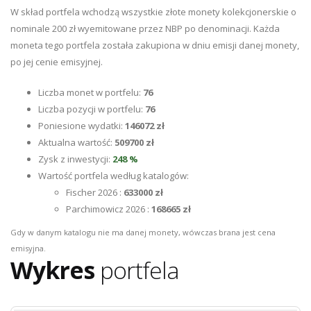
W skład portfela wchodzą wszystkie złote monety kolekcjonerskie o
nominale 200 zł wyemitowane przez NBP po denominacji. Każda
moneta tego portfela została zakupiona w dniu emisji danej monety,
po jej cenie emisyjnej.
Liczba monet w portfelu:
76
Liczba pozycji w portfelu:
76
Poniesione wydatki:
146072 zł
Aktualna wartość:
509700 zł
Zysk z inwestycji:
248 %
Wartość portfela według katalogów:
Fischer 2026 :
633000 zł
Parchimowicz 2026 :
168665 zł
Gdy w danym katalogu nie ma danej monety, wówczas brana jest cena
emisyjna.
Wykres
portfela