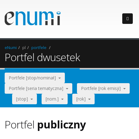
eNumi
pl
portfele
Portfel dwusetek
Portfele [stop/nominał]
Portfele [seria tematyczna]
Portfele [rok emisji]
[stop]
[nom.]
[rok]
Portfel
publiczny