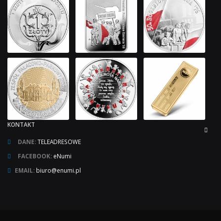
KONTAKT
DANE:
TELEADRESOWE
FACEBOOK:
eNumi
EMAIL:
biuro@enumi.pl