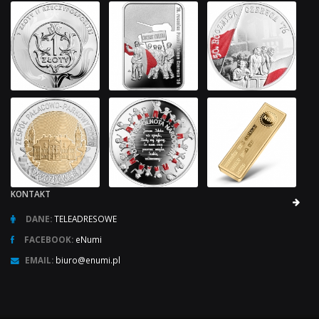
KONTAKT
DANE:
TELEADRESOWE
FACEBOOK:
eNumi
EMAIL:
biuro@enumi.pl