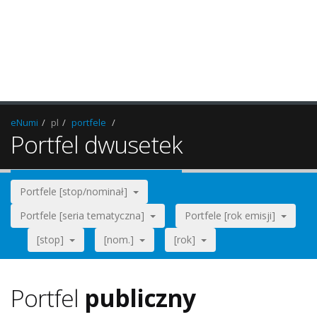
eNumi
pl
portfele
Portfel dwusetek
Portfele [stop/nominał]
Portfele [seria tematyczna]
Portfele [rok emisji]
[stop]
[nom.]
[rok]
Portfel
publiczny