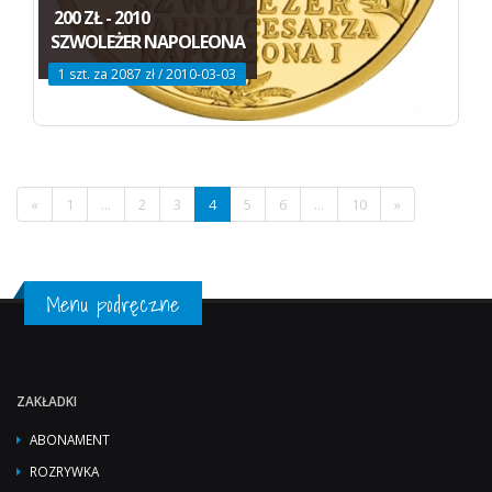
200 ZŁ - 2010
SZWOLEŻER NAPOLEONA
1 szt. za 2087 zł / 2010-03-03
«
1
...
2
3
4
5
6
...
10
»
Menu podręczne
ZAKŁADKI
ABONAMENT
ROZRYWKA