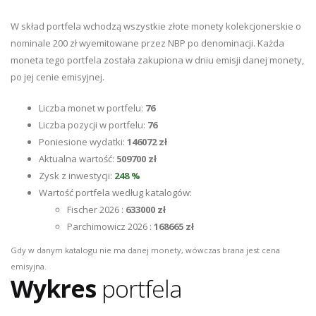
W skład portfela wchodzą wszystkie złote monety kolekcjonerskie o
nominale 200 zł wyemitowane przez NBP po denominacji. Każda
moneta tego portfela została zakupiona w dniu emisji danej monety,
po jej cenie emisyjnej.
Liczba monet w portfelu:
76
Liczba pozycji w portfelu:
76
Poniesione wydatki:
146072 zł
Aktualna wartość:
509700 zł
Zysk z inwestycji:
248 %
Wartość portfela według katalogów:
Fischer 2026 :
633000 zł
Parchimowicz 2026 :
168665 zł
Gdy w danym katalogu nie ma danej monety, wówczas brana jest cena
emisyjna.
Wykres
portfela