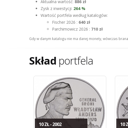
Aktualna wartość:
886 zł
Zysk z inwestycji:
264 %
Wartość portfela według katalogów:
Fischer 2026 :
640 zł
Parchimowicz 2026 :
710 zł
Gdy w danym katalogu nie ma danej monety, wówczas brana 
Skład
portfela
10 ZŁ - 2002
10 Z