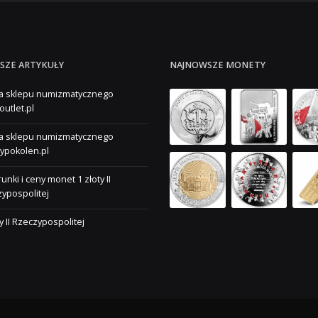
SZE ARTYKUŁY
NAJNOWSZE MONETY
a sklepu numizmatycznego
outlet.pl
a sklepu numizmatycznego
ypokolen.pl
unki i ceny monet 1 złoty II
ypospolitej
ty II Rzeczypospolitej