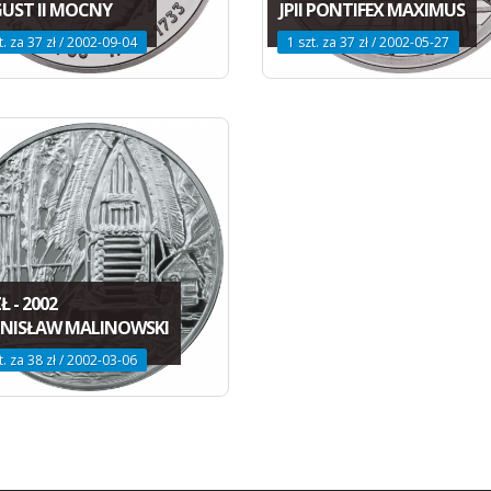
UST II MOCNY
JPII PONTIFEX MAXIMUS
t. za 37 zł / 2002-09-04
1 szt. za 37 zł / 2002-05-27
Ł - 2002
NISŁAW MALINOWSKI
t. za 38 zł / 2002-03-06