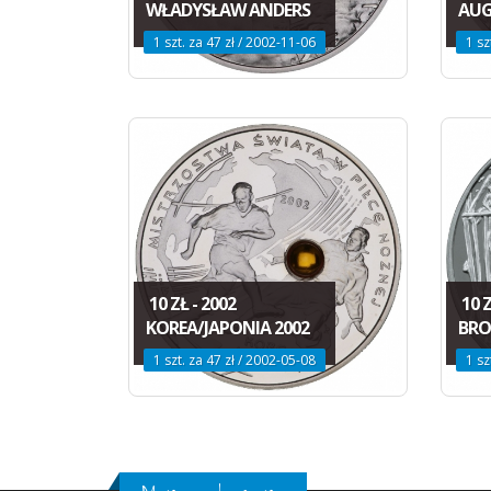
WŁADYSŁAW ANDERS
AUG
1 szt. za 47 zł / 2002-11-06
1 sz
10 ZŁ - 2002
10 Z
KOREA/JAPONIA 2002
BRO
1 szt. za 47 zł / 2002-05-08
1 sz