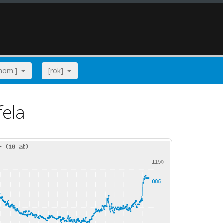
[nom.]
[rok]
fela