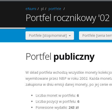
eNumi
pl
portfele
Portfel rocznikowy '02 
Portfele [stop/nominał]
Portfele [seria t
Portfel
publiczny
W skład portfela wchodzą wszystkie monety kolekcjo
wyemitowane przez NBP w roku 2002. Każda moneta 
zakupiona w dniu emisji danej monety, po jej cenie e
Liczba monet w portfelu:
6
Liczba pozycji w portfelu:
6
Poniesione wydatki:
243 zł