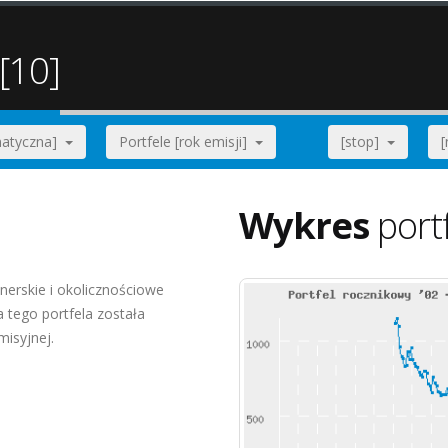
[10]
ematyczna]
Portfele [rok emisji]
[stop]
Wykres
port
nerskie i okolicznościowe
tego portfela została
misyjnej.