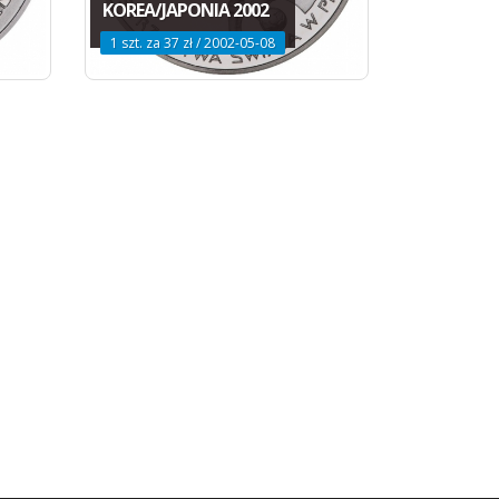
KOREA/JAPONIA 2002
1 szt. za 37 zł / 2002-05-08