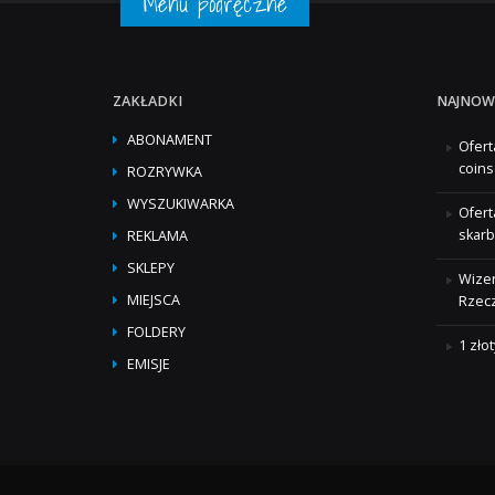
Menu podręczne
ZAKŁADKI
NAJNOW
ABONAMENT
Ofert
coins
ROZRYWKA
WYSZUKIWARKA
Ofert
skarb
REKLAMA
SKLEPY
Wizer
MIEJSCA
Rzecz
FOLDERY
1 zło
EMISJE