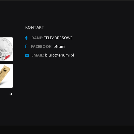
KONTAKT
DANE:
TELEADRESOWE
FACEBOOK:
eNumi
EMAIL:
biuro@enumi.pl