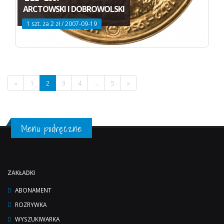
ARCTOWSKI I DOBROWOLSKI
1 szt. za 2 zł / 2007-09-19
«
1
2
3
4
...
5
»
Menu podręczne
ZAKŁADKI
ABONAMENT
ROZRYWKA
WYSZUKIWARKA