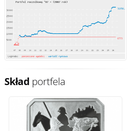
Skład
portfela