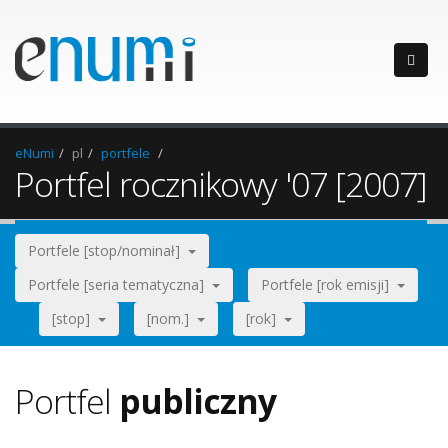
eNumi
pl
portfele
Portfel rocznikowy '07 [2007]
Portfele [stop/nominał]
Portfele [seria tematyczna]
Portfele [rok emisji]
[stop]
[nom.]
[rok]
Portfel
publiczny