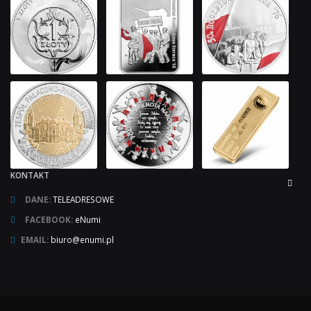
KONTAKT
DANE:
TELEADRESOWE
FACEBOOK:
eNumi
EMAIL:
biuro@enumi.pl