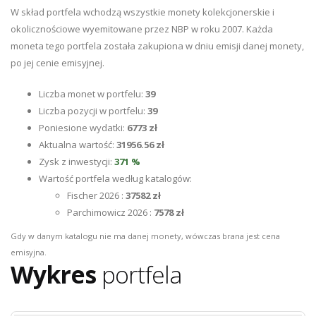
W skład portfela wchodzą wszystkie monety kolekcjonerskie i
okolicznościowe wyemitowane przez NBP w roku 2007. Każda
moneta tego portfela została zakupiona w dniu emisji danej monety,
po jej cenie emisyjnej.
Liczba monet w portfelu:
39
Liczba pozycji w portfelu:
39
Poniesione wydatki:
6773 zł
Aktualna wartość:
31956.56 zł
Zysk z inwestycji:
371 %
Wartość portfela według katalogów:
Fischer 2026 :
37582 zł
Parchimowicz 2026 :
7578 zł
Gdy w danym katalogu nie ma danej monety, wówczas brana jest cena
emisyjna.
Wykres
portfela