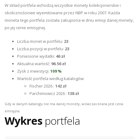
W skład portfela wchodzą wszystkie monety kolekcjonerskie i
okolicznościowe wyemitowane przez NBP w roku 2007. Każda
moneta tego portfela została zakupiona w dniu emisji danej monety,
po jej cenie emisyjnej.
Liczba monet w portfelu:
23
Liczba pozycji w portfelu:
23
Poniesione wydatki:
46 zł
Aktualna wartość:
96.56 zł
Zysk z inwestycji:
109 %
Wartość portfela według katalogów:
Fischer 2026 :
142 zł
Parchimowicz 2026 :
138 zł
Gdy w danym katalogu nie ma danej monety, wówczas brana jest cena
emisyjna.
Wykres
portfela