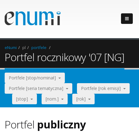
eNumi
pl
portfele
Portfel rocznikowy '07 [NG]
Portfele [stop/nominał]
Portfele [seria tematyczna]
Portfele [rok emisji]
[stop]
[nom.]
[rok]
Portfel
publiczny