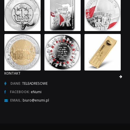
KONTAKT
DANE:
TELEADRESOWE
FACEBOOK:
eNumi
EMAIL:
biuro@enumi.pl