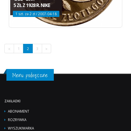
5 ZŁ Z 1928 R. NIKE
1 szt. za 2 zł / 2007-04-18
«
1
2
3
»
Menu podręczne
ZAKŁADKI
ABONAMENT
ROZRYWKA
WYSZUKIWARKA