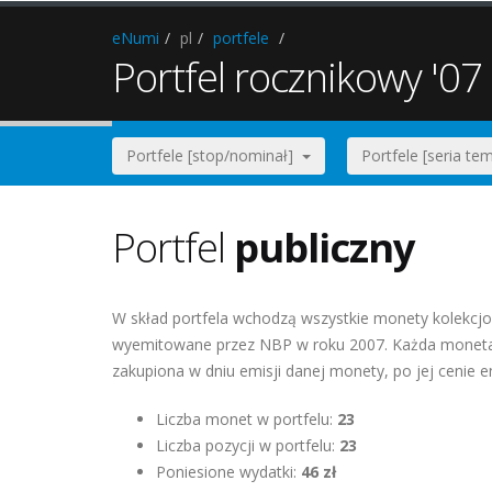
eNumi
pl
portfele
Portfel rocznikowy '07 
Portfele [stop/nominał]
Portfele [seria t
Portfel
publiczny
W skład portfela wchodzą wszystkie monety kolekcjo
wyemitowane przez NBP w roku 2007. Każda moneta 
zakupiona w dniu emisji danej monety, po jej cenie e
Liczba monet w portfelu:
23
Liczba pozycji w portfelu:
23
Poniesione wydatki:
46 zł