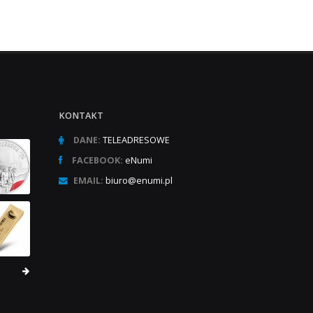
KONTAKT
DANE:
TELEADRESOWE
FACEBOOK:
eNumi
EMAIL:
biuro@enumi.pl