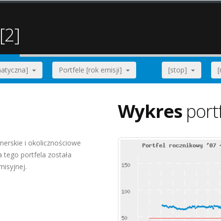
[2]
ematyczna]
Portfele [rok emisji]
[stop]
Wykres
port
nerskie i okolicznościowe
tego portfela została
misyjnej.