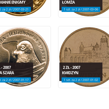
MANIE ENIGMY
ŁOMŻA
t. za 2 zł / 2007-03-21
1 szt. za 2 zł / 2007-03-06
 - 2007
2 ZŁ - 2007
A SZARA
KWIDZYN
t. za 2 zł / 2007-01-17
1 szt. za 2 zł / 2007-01-02