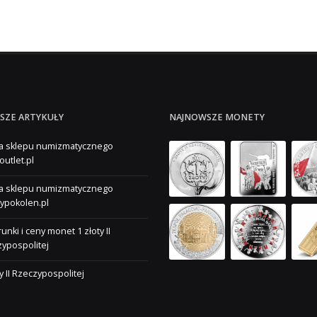
SZE ARTYKUŁY
NAJNOWSZE MONETY
a sklepu numizmatycznego
outlet.pl
a sklepu numizmatycznego
ypokolen.pl
unki i ceny monet 1 złoty II
ypospolitej
ty II Rzeczypospolitej