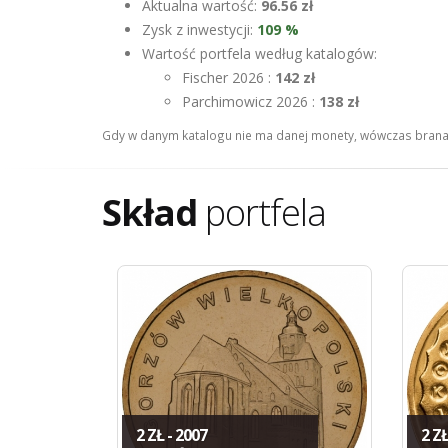
Aktualna wartość:
96.56 zł
Zysk z inwestycji:
109 %
Wartość portfela według katalogów:
Fischer 2026 :
142 zł
Parchimowicz 2026 :
138 zł
Gdy w danym katalogu nie ma danej monety, wówczas brana 
Skład
portfela
2 ZŁ - 2007
2 ZŁ