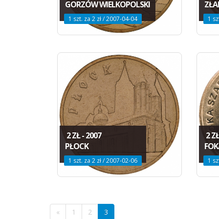
GORZÓW WIELKOPOLSKI
ZŁA
1 szt. za 2 zł / 2007-04-04
1 sz
2 ZŁ - 2007
2 ZŁ
PŁOCK
FOK
1 szt. za 2 zł / 2007-02-06
1 sz
«
1
2
3