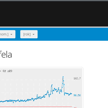
[nom.]
[rok]
fela