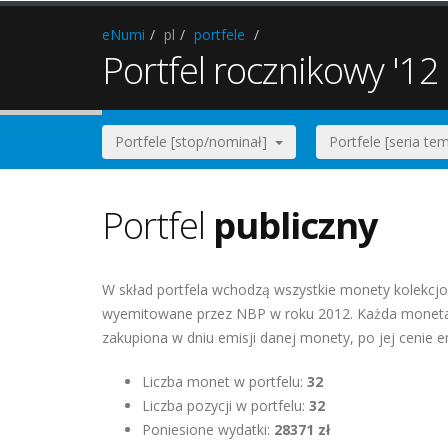
eNumi
pl
portfele
Portfel rocznikowy '12
Portfele [stop/nominał]
Portfele [seria t
Portfel
publiczny
W skład portfela wchodzą wszystkie monety kolekcjo
wyemitowane przez NBP w roku 2012. Każda moneta 
zakupiona w dniu emisji danej monety, po jej cenie e
Liczba monet w portfelu:
32
Liczba pozycji w portfelu:
32
Poniesione wydatki:
28371 zł