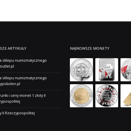
SZE ARTYKUŁY
NAJNOWSZE MONETY
a sklepu numizmatycznego
outlet.pl
a sklepu numizmatycznego
ypokolen.pl
unki i ceny monet 1 złoty II
ypospolitej
ty II Rzeczypospolitej