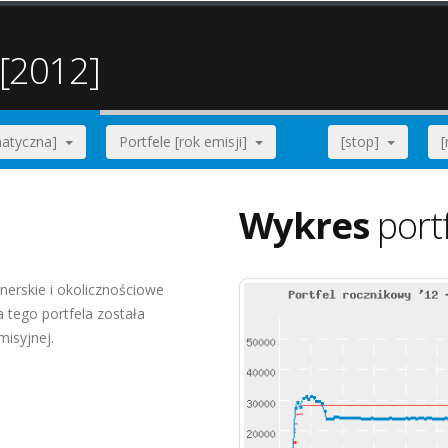
 [2012]
ematyczna]
Portfele [rok emisji]
[stop]
Wykres
port
nerskie i okolicznościowe
tego portfela została
misyjnej.