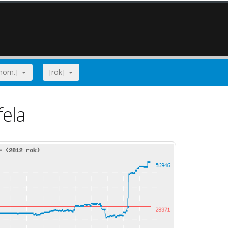
[nom.]
[rok]
fela