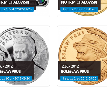
TR MICHAŁOWSKI
PIOTR MICHAŁOWSKI
t. za 185 zł / 2012-11-28
1 szt. za 2 zł / 2012-11-28
Ł - 2012
2 ZŁ - 2012
ESŁAW PRUS
BOLESŁAW PRUS
t. za 95 zł / 2012-09-20
1 szt. za 2 zł / 2012-09-20