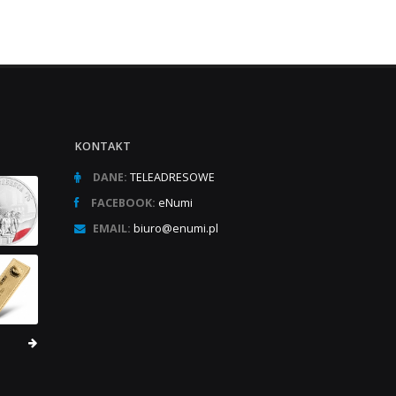
KONTAKT
DANE:
TELEADRESOWE
FACEBOOK:
eNumi
EMAIL:
biuro@enumi.pl