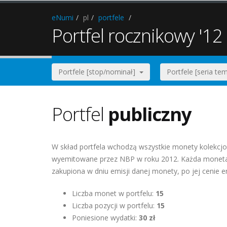
eNumi
pl
portfele
Portfel rocznikowy '12 
Portfele [stop/nominał]
Portfele [seria t
Portfel
publiczny
W skład portfela wchodzą wszystkie monety kolekcjo
wyemitowane przez NBP w roku 2012. Każda moneta 
zakupiona w dniu emisji danej monety, po jej cenie e
Liczba monet w portfelu:
15
Liczba pozycji w portfelu:
15
Poniesione wydatki:
30 zł