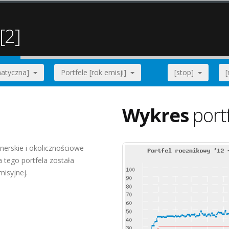
[2]
ematyczna]
Portfele [rok emisji]
[stop]
Wykres
port
nerskie i okolicznościowe
tego portfela została
misyjnej.