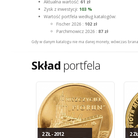
Aktualna wartość:
61 zł
Zysk z inwestycji:
103 %
Wartość portfela według katalogów:
Fischer 2026 :
102 zł
Parchimowicz 2026 :
87 zł
Gdy w danym katalogu nie ma danej monety, wówczas brana 
Skład
portfela
2 ZŁ - 2012
2 ZŁ