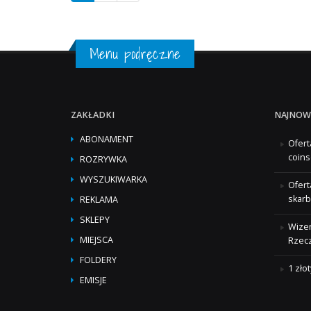
Menu podręczne
ZAKŁADKI
NAJNOW
ABONAMENT
Ofert
coins
ROZRYWKA
WYSZUKIWARKA
Ofert
skarb
REKLAMA
SKLEPY
Wizer
MIEJSCA
Rzecz
FOLDERY
1 zło
EMISJE