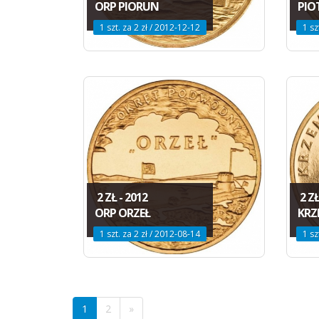
ORP PIORUN
PIO
1 szt. za 2 zł / 2012-12-12
1 sz
2 ZŁ - 2012
2 ZŁ
ORP ORZEŁ
KRZ
1 szt. za 2 zł / 2012-08-14
1 sz
1
2
»