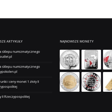
SZE ARTYKUŁY
NAJNOWSZE MONETY
a sklepu numizmatycznego
outlet.pl
a sklepu numizmatycznego
ypokolen.pl
unki i ceny monet 1 złoty II
ypospolitej
ty II Rzeczypospolitej