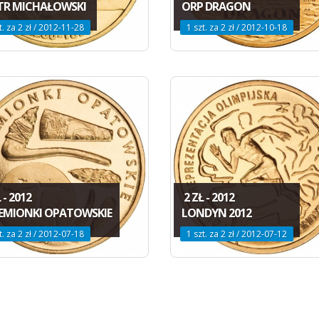
TR MICHAŁOWSKI
ORP DRAGON
t. za 2 zł / 2012-11-28
1 szt. za 2 zł / 2012-10-18
 - 2012
2 ZŁ - 2012
EMIONKI OPATOWSKIE
LONDYN 2012
t. za 2 zł / 2012-07-18
1 szt. za 2 zł / 2012-07-12