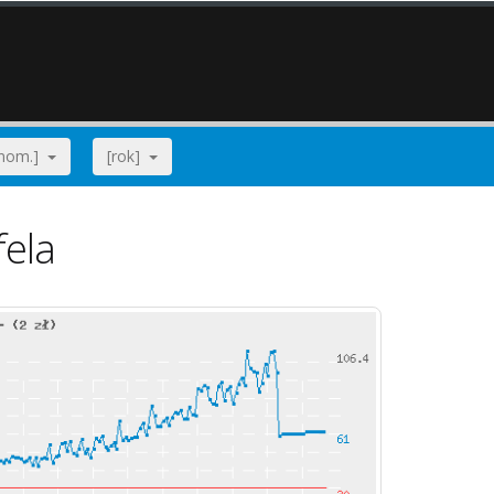
[nom.]
[rok]
fela