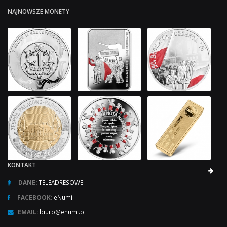
NAJNOWSZE MONETY
KONTAKT
DANE:
TELEADRESOWE
FACEBOOK:
eNumi
EMAIL:
biuro@enumi.pl