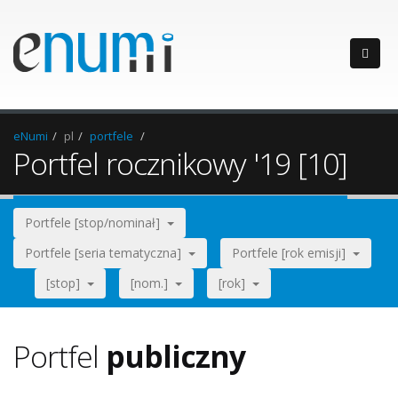
eNumi
pl
portfele
Portfel rocznikowy '19 [10]
Portfele [stop/nominał]
Portfele [seria tematyczna]
Portfele [rok emisji]
[stop]
[nom.]
[rok]
Portfel
publiczny