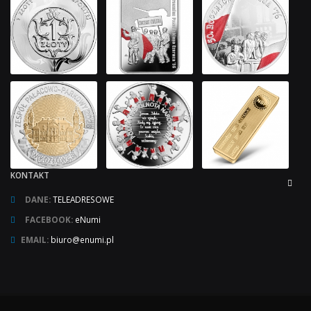
KONTAKT
DANE:
TELEADRESOWE
FACEBOOK:
eNumi
EMAIL:
biuro@enumi.pl