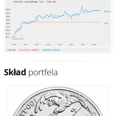
Skład
portfela