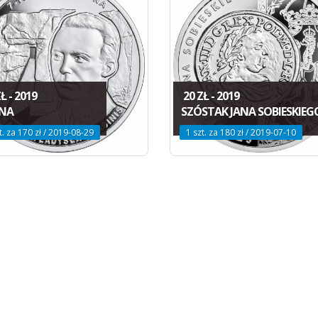
Ł - 2019
20 ZŁ - 2019
NA
SZÓSTAK JANA SOBIESKIEG
t. za 170 zł / 2019-08-29
1 szt. za 180 zł / 2019-07-10