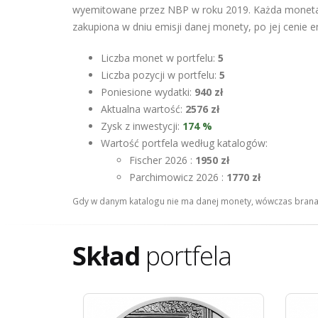
wyemitowane przez NBP w roku 2019. Każda moneta 
zakupiona w dniu emisji danej monety, po jej cenie e
Liczba monet w portfelu:
5
Liczba pozycji w portfelu:
5
Poniesione wydatki:
940 zł
Aktualna wartość:
2576 zł
Zysk z inwestycji:
174 %
Wartość portfela według katalogów:
Fischer 2026 :
1950 zł
Parchimowicz 2026 :
1770 zł
Gdy w danym katalogu nie ma danej monety, wówczas brana 
Skład
portfela