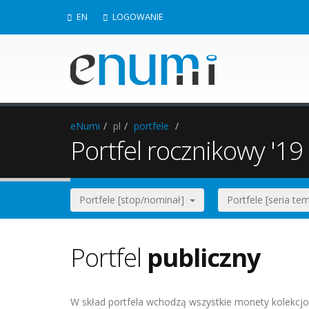
EN
LOGOWANIE
eNumi
pl
portfele
Portfel rocznikowy '19 
Portfele [stop/nominał]
Portfele [seria t
Portfel
publiczny
W skład portfela wchodzą wszystkie monety kolekcjo