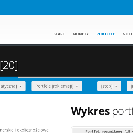
START
MONETY
PORTFELE
NOT
[20]
ematyczna]
Portfele [rok emisji]
[stop]
Wykres
port
nerskie i okolicznościowe