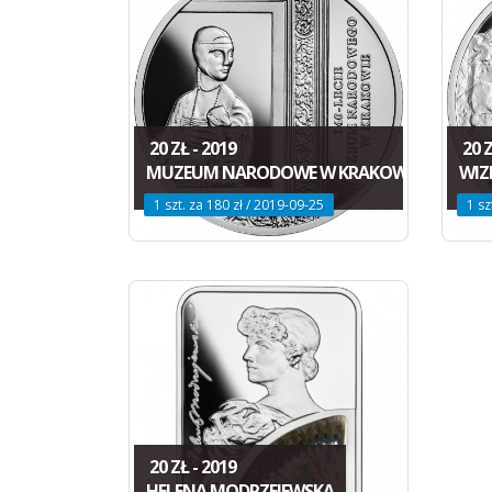
20 ZŁ - 2019
20 Z
MUZEUM NARODOWE W KRAKOWIE
WIZ
1 szt. za 180 zł / 2019-09-25
1 sz
20 ZŁ - 2019
HELENA MODRZEJEWSKA