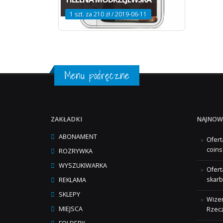
1 szt. za 210 zł / 2019-06-11
Menu podręczne
ZAKŁADKI
NAJNOW
ABONAMENT
Ofert
coins
ROZRYWKA
WYSZUKIWARKA
Ofert
skarb
REKLAMA
SKLEPY
Wizer
MIEJSCA
Rzecz