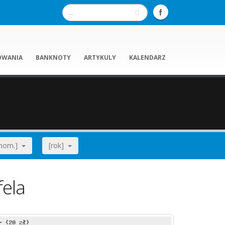
OWANIA
BANKNOTY
ARTYKULY
KALENDARZ
[nom.]
[rok]
fela