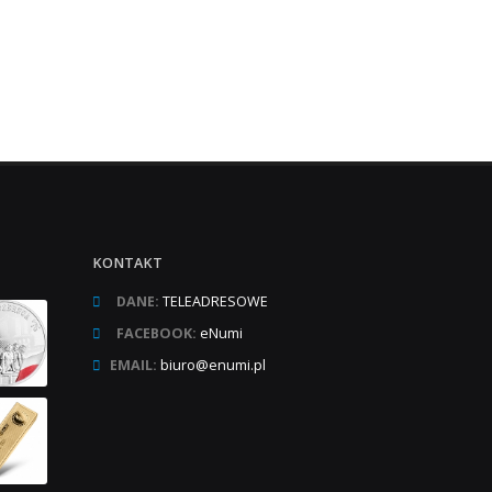
KONTAKT
DANE:
TELEADRESOWE
FACEBOOK:
eNumi
EMAIL:
biuro@enumi.pl