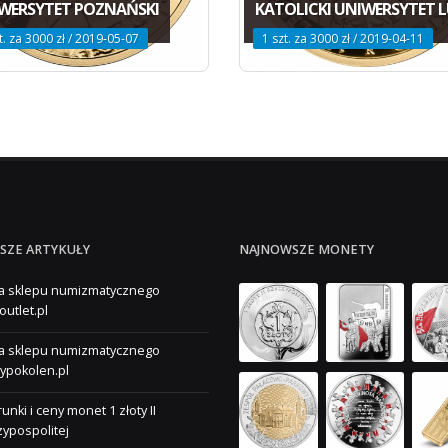
WERSYTET POZNAŃSKI
KATOLICKI UNIWERSYTET L
t. za 3000 zł / 2019-05-07
1 szt. za 3000 zł / 2019-04-11
SZE ARTYKUŁY
NAJNOWSZE MONETY
a sklepu numizmatycznego
outlet.pl
a sklepu numizmatycznego
ypokolen.pl
unki i ceny monet 1 złoty II
ypospolitej