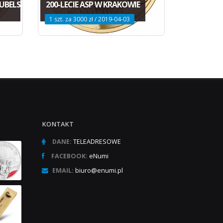
UBELSKI
200-LECIE ASP W KRAKOWIE
1 szt. za 3000 zł / 2019-04-03
KONTAKT
DANE:
TELEADRESOWE
FACEBOOK:
eNumi
EMAIL:
biuro@enumi.pl