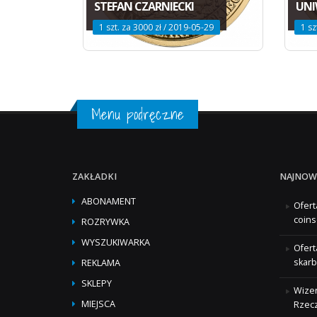
STEFAN CZARNIECKI
UNI
1 szt. za 3000 zł / 2019-05-29
1 sz
Menu podręczne
ZAKŁADKI
NAJNOW
ABONAMENT
Ofert
coins
ROZRYWKA
WYSZUKIWARKA
Ofert
skarb
REKLAMA
SKLEPY
Wizer
MIEJSCA
Rzecz