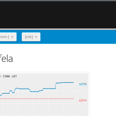
[nom.]
[rok]
fela