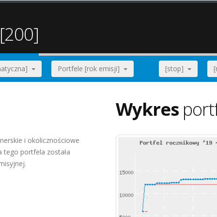
 [200]
ematyczna]
Portfele [rok emisji]
[stop]
Wykres
port
nerskie i okolicznościowe
tego portfela została
misyjnej.