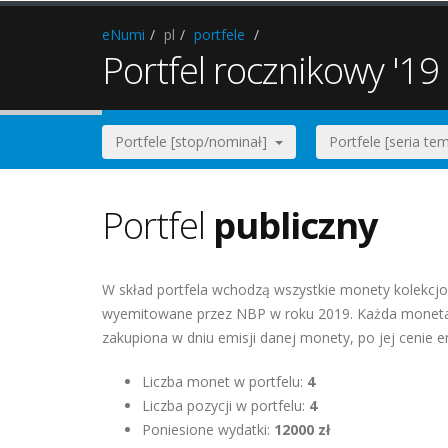
eNumi
pl
portfele
Portfel rocznikowy '19
Portfele [stop/nominał]
Portfele [seria t
Portfel
publiczny
W skład portfela wchodzą wszystkie monety kolekcjo
wyemitowane przez NBP w roku 2019. Każda moneta 
zakupiona w dniu emisji danej monety, po jej cenie e
Liczba monet w portfelu:
4
Liczba pozycji w portfelu:
4
Poniesione wydatki:
12000 zł