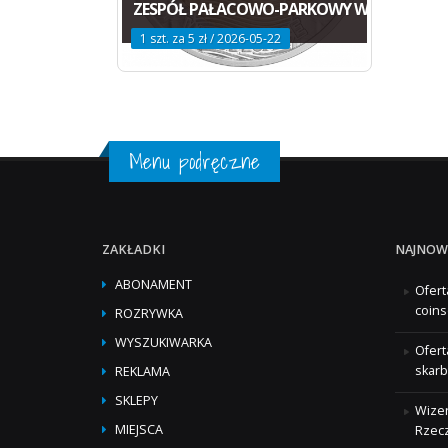
ZESPÓŁ PAŁACOWO-PARKOWY W KOZŁÓWC
1 szt. za 5 zł / 2026-05-22
Menu podręczne
ZAKŁADKI
NAJNOW
ABONAMENT
Ofert
coins
ROZRYWKA
WYSZUKIWARKA
Ofert
skarb
REKLAMA
SKLEPY
Wizer
MIEJSCA
Rzecz