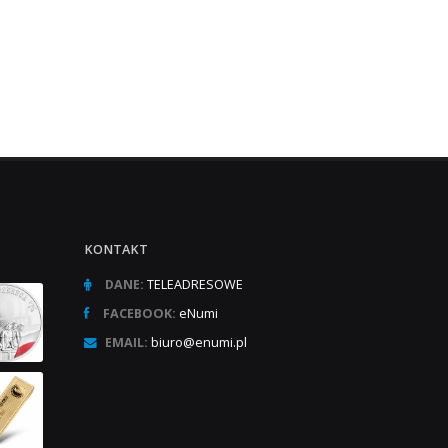
KONTAKT
DANE:
TELEADRESOWE
FACEBOOK:
eNumi
EMAIL:
biuro@enumi.pl