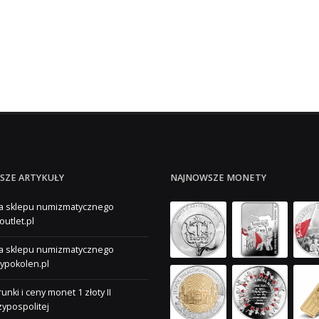
E
SZE ARTYKUŁY
NAJNOWSZE MONETY
a sklepu numizmatycznego
outlet.pl
a sklepu numizmatycznego
ypokolen.pl
unki i ceny monet 1 złoty II
ypospolitej