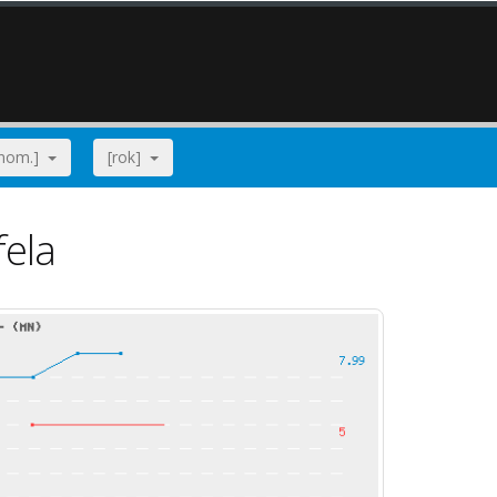
[nom.]
[rok]
fela