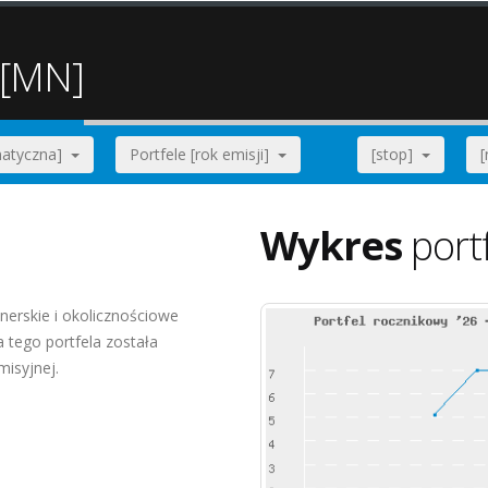
 [MN]
ematyczna]
Portfele [rok emisji]
[stop]
Wykres
port
nerskie i okolicznościowe
tego portfela została
misyjnej.