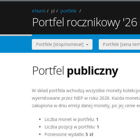
eNumi
pl
portfele
Portfel rocznikowy '26
Portfele [stop/nominał]
Portfele [seria t
Portfel
publiczny
W skład portfela wchodzą wszystkie monety kolekcjo
wyemitowane przez NBP w roku 2026. Każda moneta 
zakupiona w dniu emisji danej monety, po jej cenie e
Liczba monet w portfelu:
1
Liczba pozycji w portfelu:
1
Poniesione wydatki:
5 zł