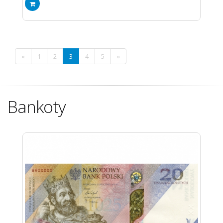
«
1
2
3
4
5
»
Bankoty