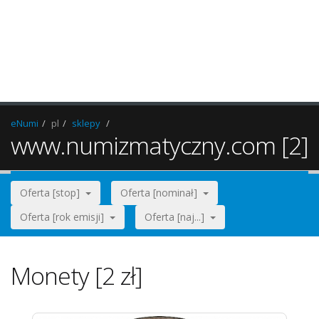
eNumi
pl
sklepy
www.numizmatyczny.com [2]
Oferta [stop]
Oferta [nominał]
Oferta [rok emisji]
Oferta [naj...]
Monety [2 zł]