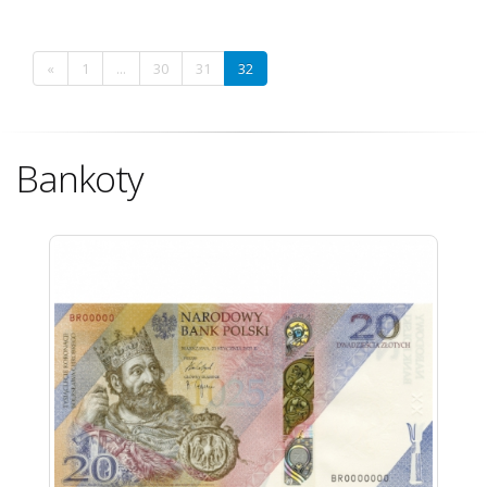
«
1
...
30
31
32
Bankoty