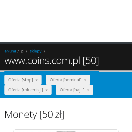
eNumi
pl
sklepy
www.coins.com.pl [50]
Oferta [stop]
Oferta [nominał]
Oferta [rok emisji]
Oferta [naj...]
Monety [50 zł]