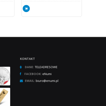
KONTAKT
DANE:
TELEADRESOWE
FACEBOOK:
eNumi
EMAIL:
biuro@enumi.pl