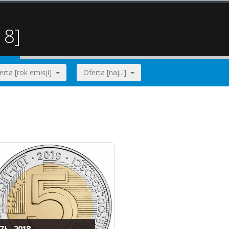
18]
erta [rok emisji]
Oferta [naj...]
ZŁ - 2018