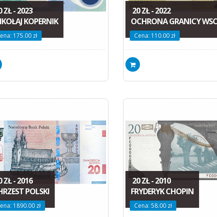
 ZŁ - 2023
20 ZŁ - 2022
IKOŁAJ KOPERNIK
OCHRONA GRANICY WSC
ena: 175.00 zł
Cena: 110.00 zł
 ZŁ - 2016
20 ZŁ - 2010
HRZEST POLSKI
FRYDERYK CHOPIN
ena: 1890.00 zł
Cena: 58.00 zł