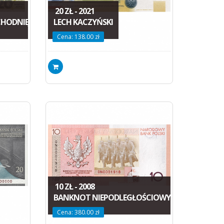
20 ZŁ - 2021
HODNIEJ
LECH KACZYŃSKI
Cena: 138.00 zł
10 ZŁ - 2008
BANKNOT NIEPODLEGŁOŚCIOWY
Cena: 380.00 zł