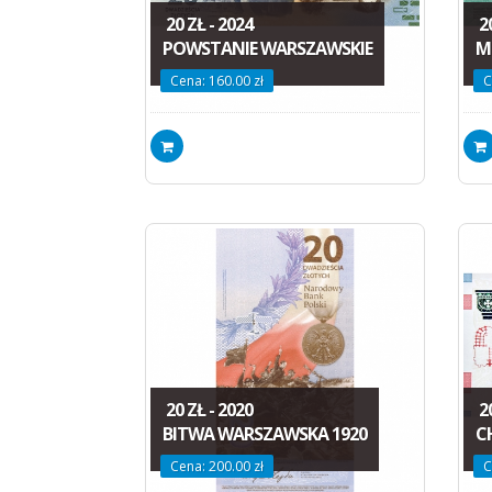
20 ZŁ - 2024
20
POWSTANIE WARSZAWSKIE
M
Cena: 160.00 zł
C
20 ZŁ - 2020
20
BITWA WARSZAWSKA 1920
C
Cena: 200.00 zł
C