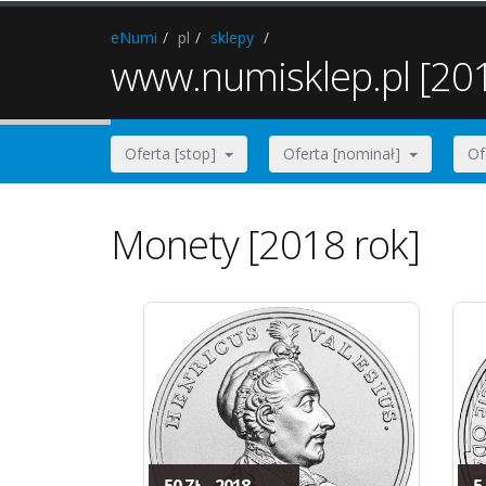
eNumi
pl
sklepy
www.numisklep.pl [20
Oferta [stop]
Oferta [nominał]
Of
Monety [2018 rok]
50 ZŁ - 2018
5 