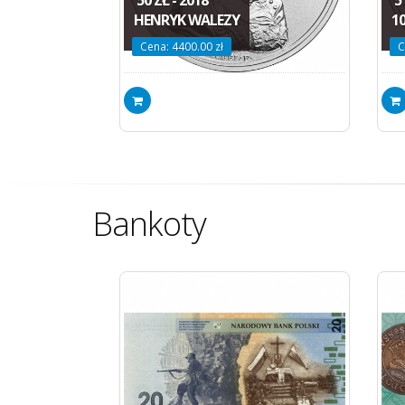
HENRYK WALEZY
1
Cena: 4400.00 zł
C
Bankoty