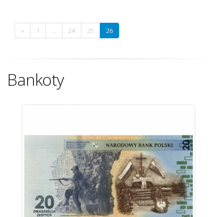
«
1
...
24
25
26
Bankoty