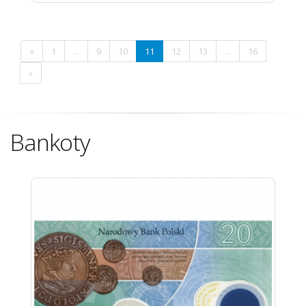
«
1
...
9
10
11
12
13
...
16
»
Bankoty