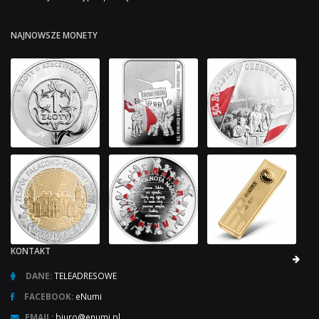
NAJNOWSZE MONETY
KONTAKT
DANE:
TELEADRESOWE
FACEBOOK:
eNumi
EMAIL:
biuro@enumi.pl