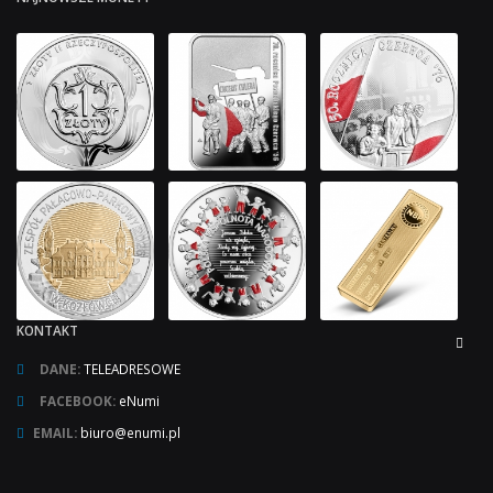
KONTAKT
DANE:
TELEADRESOWE
FACEBOOK:
eNumi
EMAIL:
biuro@enumi.pl