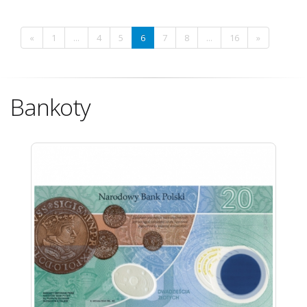
«
1
...
4
5
6
7
8
...
16
»
Bankoty