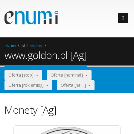
eNumi
pl
sklepy
www.goldon.pl [Ag]
Oferta [stop]
Oferta [nominał]
Oferta [rok emisji]
Oferta [naj...]
Monety [Ag]