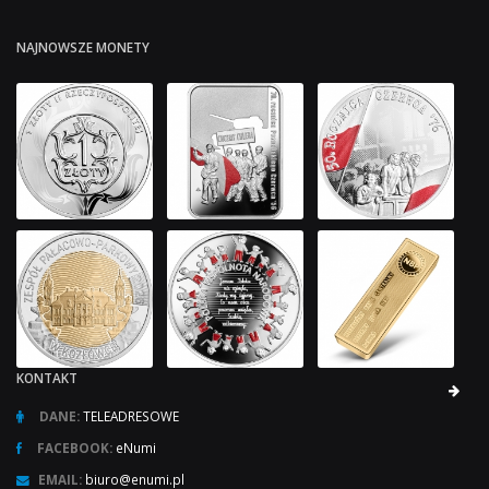
NAJNOWSZE MONETY
KONTAKT
DANE:
TELEADRESOWE
FACEBOOK:
eNumi
EMAIL:
biuro@enumi.pl