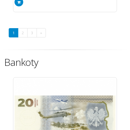
1
2
3
»
Bankoty