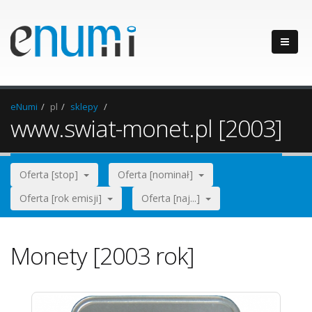
eNumi
pl
sklepy
www.swiat-monet.pl [2003]
Oferta [stop]
Oferta [nominał]
Oferta [rok emisji]
Oferta [naj...]
Monety [2003 rok]