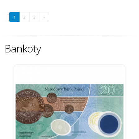
1
2
3
»
Bankoty