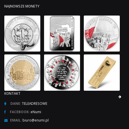
NAJNOWSZE MONETY
KONTAKT
DANE:
TELEADRESOWE
FACEBOOK:
eNumi
EMAIL:
biuro@enumi.pl