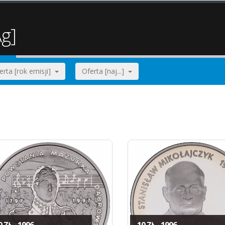
g]
erta [rok emisji]
Oferta [naj...]
 ZŁ - 1996
10 ZŁ - 1996