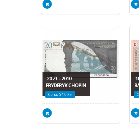
20 ZŁ - 2010
10
FRYDERYK CHOPIN
B
Cena: 54.00 zł
C