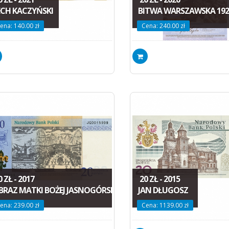
ECH KACZYŃSKI
BITWA WARSZAWSKA 192
ena: 140.00 zł
Cena: 240.00 zł
 ZŁ - 2017
20 ZŁ - 2015
BRAZ MATKI BOŻEJ JASNOGÓRSKIEJ
JAN DŁUGOSZ
ena: 239.00 zł
Cena: 1139.00 zł