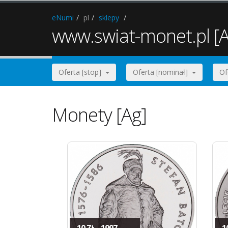
eNumi
pl
sklepy
www.swiat-monet.pl [A
Oferta [stop]
Oferta [nominał]
Of
Monety [Ag]
10 ZŁ - 1997
10