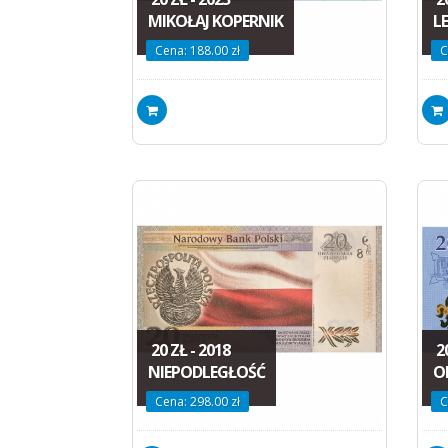
MIKOŁAJ KOPERNIK
L
Cena: 188.00 zł
C
20 ZŁ - 2018
20
NIEPODLEGŁOŚĆ
O
Cena: 298.00 zł
C