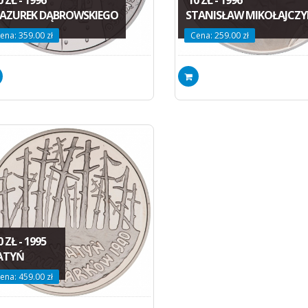
AZUREK DĄBROWSKIEGO
STANISŁAW MIKOŁAJCZY
ena: 359.00 zł
Cena: 259.00 zł
 ZŁ - 1995
ATYŃ
ena: 459.00 zł