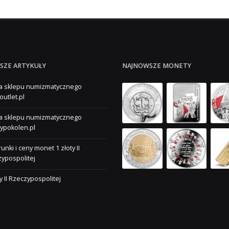
SZE ARTYKUŁY
NAJNOWSZE MONETY
a sklepu numizmatycznego
outlet.pl
a sklepu numizmatycznego
ypokolen.pl
unki i ceny monet 1 złoty II
ypospolitej
ty II Rzeczypospolitej