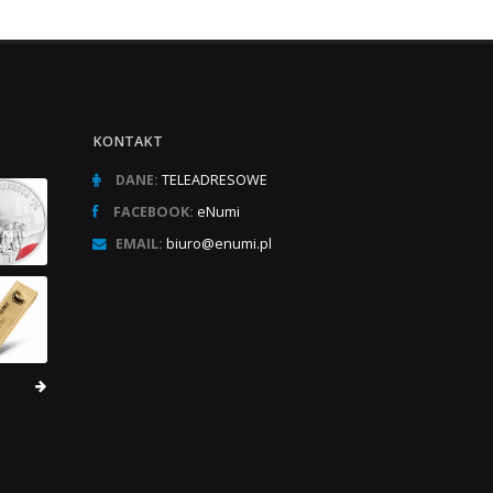
KONTAKT
DANE:
TELEADRESOWE
FACEBOOK:
eNumi
EMAIL:
biuro@enumi.pl