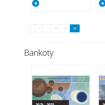
«
1
...
34
35
36
Bankoty
20 ZŁ - 2023
20