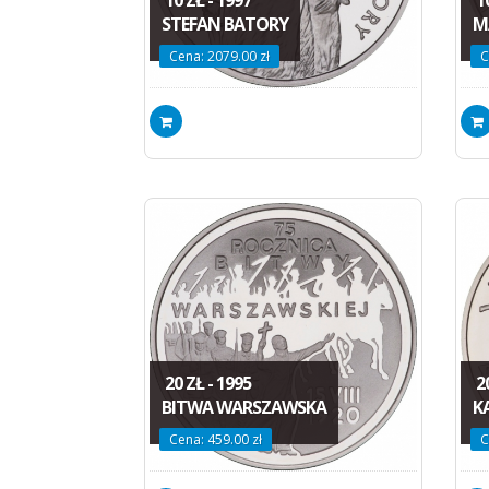
STEFAN BATORY
M
Cena: 2079.00 zł
C
20 ZŁ - 1995
20
BITWA WARSZAWSKA
K
Cena: 459.00 zł
C