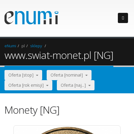
eNumi
pl
sklepy
www.swiat-monet.pl [NG]
Oferta [stop]
Oferta [nominał]
Oferta [rok emisji]
Oferta [naj...]
Monety [NG]