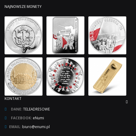
NAJNOWSZE MONETY
KONTAKT
DANE:
TELEADRESOWE
FACEBOOK:
eNumi
EMAIL:
biuro@enumi.pl