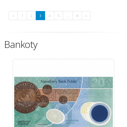
«
1
2
3
4
5
...
8
»
Bankoty