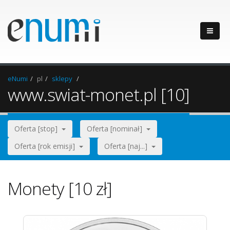
eNumi
pl
sklepy
www.swiat-monet.pl [10]
Oferta [stop]
Oferta [nominał]
Oferta [rok emisji]
Oferta [naj...]
Monety [10 zł]