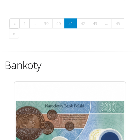
«
1
...
39
40
41
42
43
...
45
»
Bankoty