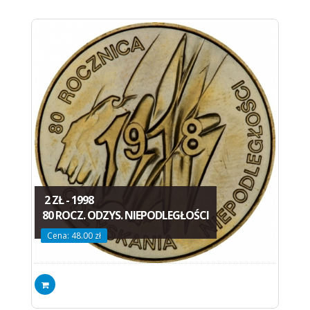
2 ZŁ - 1998
80 ROCZ. ODZYS. NIEPODLEGŁOŚCI
Cena: 48.00 zł