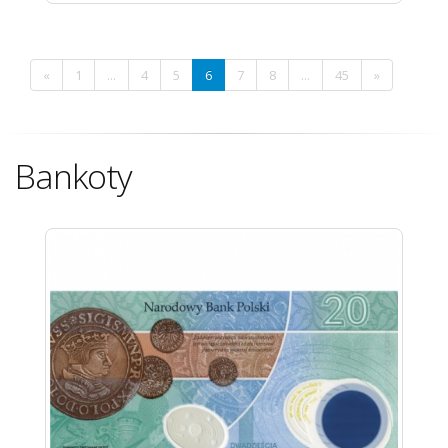
«
1
...
4
5
6
7
8
...
45
»
Bankoty