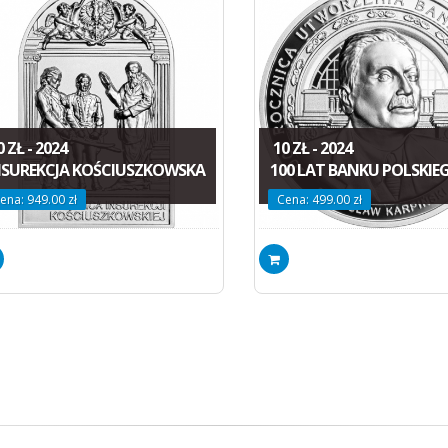
 ZŁ - 2024
10 ZŁ - 2024
NSUREKCJA KOŚCIUSZKOWSKA
100 LAT BANKU POLSKIE
ena: 949.00 zł
Cena: 499.00 zł