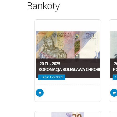
Bankoty
20 ZŁ - 2025
20
KORONACJA BOLESŁAWA CHROBREGO
P
Cena: 199.00 zł
C