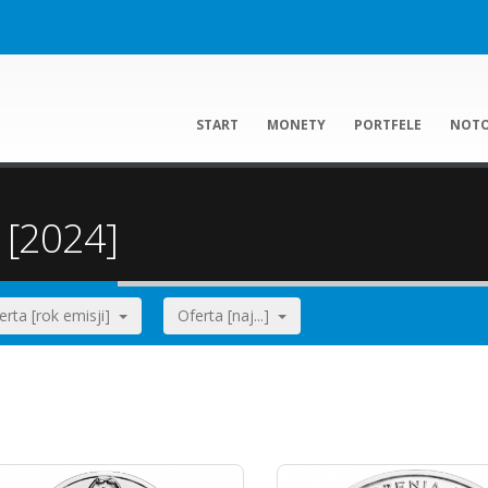
START
MONETY
PORTFELE
NOT
 [2024]
erta [rok emisji]
Oferta [naj...]