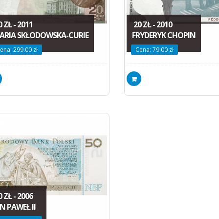
 ZŁ - 2011
20 ZŁ - 2010
ARIA SKŁODOWSKA-CURIE
FRYDERYK CHOPIN
ena: 299.00 zł
Cena: 79.00 zł
 ZŁ - 2006
N PAWEŁ II