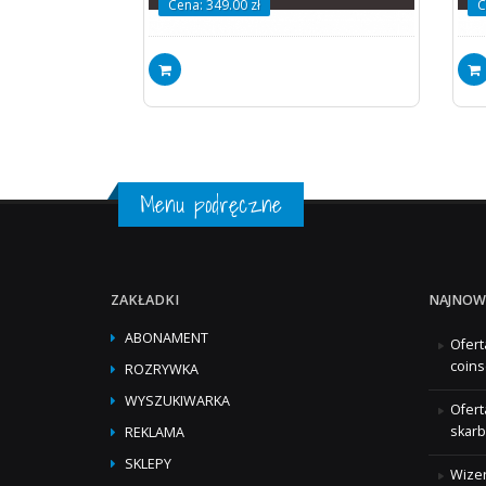
Cena: 349.00 zł
C
Menu podręczne
ZAKŁADKI
NAJNOW
ABONAMENT
Ofert
coins
ROZRYWKA
WYSZUKIWARKA
Ofert
skarb
REKLAMA
SKLEPY
Wizer