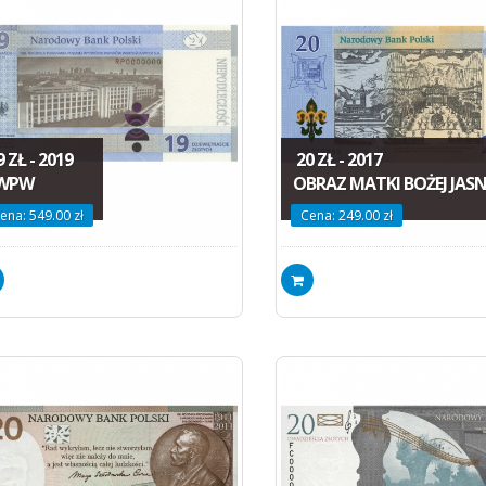
 ZŁ - 2019
20 ZŁ - 2017
WPW
OBRAZ MATKI BOŻEJ JAS
ena: 549.00 zł
Cena: 249.00 zł