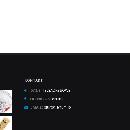
KONTAKT
DANE:
TELEADRESOWE
FACEBOOK:
eNumi
EMAIL:
biuro@enumi.pl