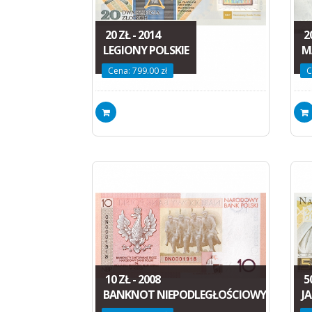
20 ZŁ - 2014
20
LEGIONY POLSKIE
M
Cena: 799.00 zł
C
10 ZŁ - 2008
50
BANKNOT NIEPODLEGŁOŚCIOWY
JA