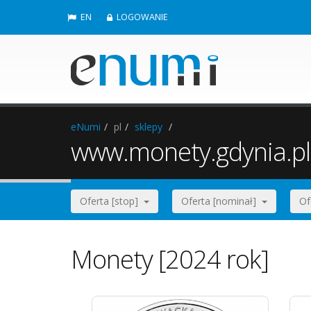
EN
LOGOWANIE
eNumi
pl
sklepy
www.monety.gdynia.pl
Oferta [stop]
Oferta [nominał]
Of
Monety [2024 rok]