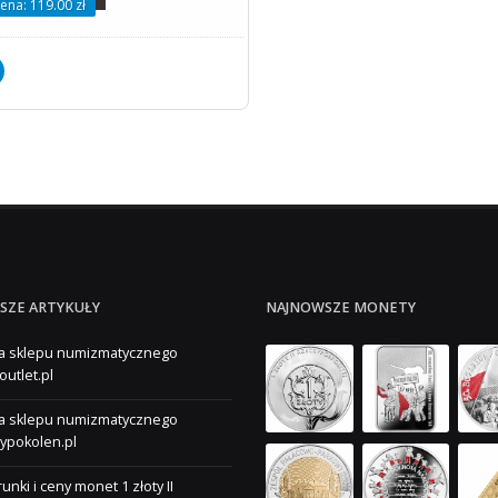
ena: 119.00 zł
SZE ARTYKUŁY
NAJNOWSZE MONETY
a sklepu numizmatycznego
outlet.pl
a sklepu numizmatycznego
ypokolen.pl
unki i ceny monet 1 złoty II