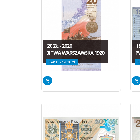
20 ZŁ - 2020
19
BITWA WARSZAWSKA 1920
P
Cena: 249.00 zł
C