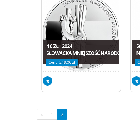
10 ZŁ - 2024
50
SŁOWACKA MNIEJSZOŚĆ NARODOWA
I
Cena: 249.00 zł
C
«
1
2