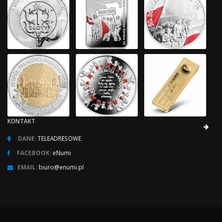
KONTAKT
DANE:
TELEADRESOWE
FACEBOOK:
eNumi
EMAIL:
biuro@enumi.pl