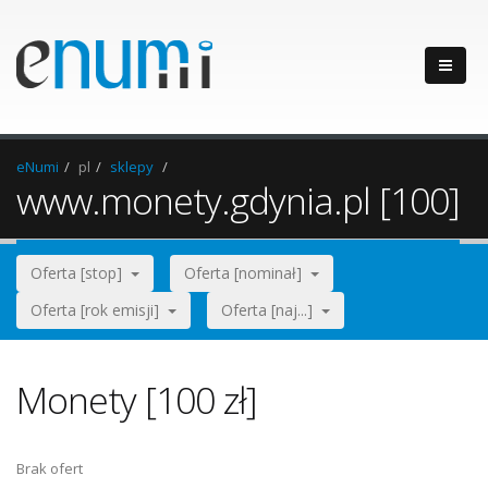
eNumi
pl
sklepy
www.monety.gdynia.pl [100]
Oferta [stop]
Oferta [nominał]
Oferta [rok emisji]
Oferta [naj...]
Monety [100 zł]
Brak ofert