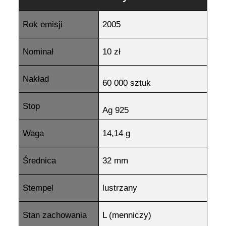
Rok emisji
2005
Nominał
10 zł
Nakład
60 000 sztuk
Stop
Ag 925
Waga
14,14 g
Średnica
32 mm
Stempel
lustrzany
Stan zachowania
L (menniczy)