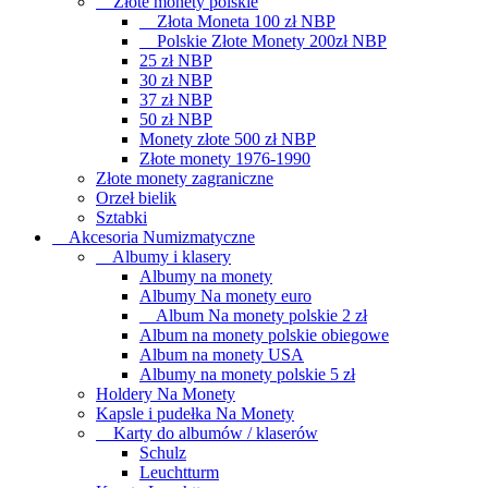
Złote monety polskie
Złota Moneta 100 zł NBP
Polskie Złote Monety 200zł NBP
25 zł NBP
30 zł NBP
37 zł NBP
50 zł NBP
Monety złote 500 zł NBP
Złote monety 1976-1990
Złote monety zagraniczne
Orzeł bielik
Sztabki
Akcesoria Numizmatyczne
Albumy i klasery
Albumy na monety
Albumy Na monety euro
Album Na monety polskie 2 zł
Album na monety polskie obiegowe
Album na monety USA
Albumy na monety polskie 5 zł
Holdery Na Monety
Kapsle i pudełka Na Monety
Karty do albumów / klaserów
Schulz
Leuchtturm