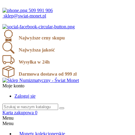
ul. Karola Miarki 12, 43-190 Mikołów
509 991 906
sklep@swiat-monet.pl
Najwyższe ceny skupu
Najwyższa jakość
Wysyłka w 24h
Darmowa dostawa od 999 zł
Moje konto
Zaloguj się
Karta zakupowa
0
Menu
Menu
Monety kolekcjonerskie