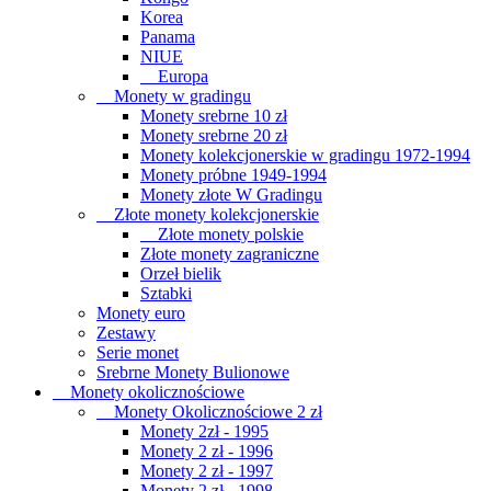
Korea
Panama
NIUE
Europa
Monety w gradingu
Monety srebrne 10 zł
Monety srebrne 20 zł
Monety kolekcjonerskie w gradingu 1972-1994
Monety próbne 1949-1994
Monety złote W Gradingu
Złote monety kolekcjonerskie
Złote monety polskie
Złote monety zagraniczne
Orzeł bielik
Sztabki
Monety euro
Zestawy
Serie monet
Srebrne Monety Bulionowe
Monety okolicznościowe
Monety Okolicznościowe 2 zł
Monety 2zł - 1995
Monety 2 zł - 1996
Monety 2 zł - 1997
Monety 2 zł - 1998