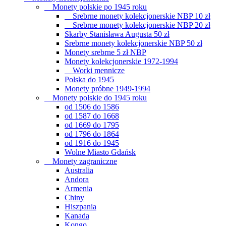
Monety polskie po 1945 roku
Srebrne monety kolekcjonerskie NBP 10 zł
Srebrne monety kolekcjonerskie NBP 20 zł
Skarby Stanisława Augusta 50 zł
Srebrne monety kolekcjonerskie NBP 50 zł
Monety srebrne 5 zł NBP
Monety kolekcjonerskie 1972-1994
Worki mennicze
Polska do 1945
Monety próbne 1949-1994
Monety polskie do 1945 roku
od 1506 do 1586
od 1587 do 1668
od 1669 do 1795
od 1796 do 1864
od 1916 do 1945
Wolne Miasto Gdańsk
Monety zagraniczne
Australia
Andora
Armenia
Chiny
Hiszpania
Kanada
Kongo