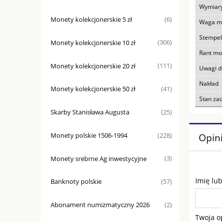
Wymiar
Monety kolekcjonerskie 5 zł
(6)
Waga m
Stempel
Monety kolekcjonerskie 10 zł
(306)
Rant mo
Monety kolekcjonerskie 20 zł
(111)
Uwagi 
Nakład
Monety kolekcjonerskie 50 zł
(41)
Stan za
Skarby Stanisława Augusta
(25)
Monety polskie 1506-1994
(228)
Opini
Monety srebrne Ag inwestycyjne
(3)
Imię lu
Banknoty polskie
(57)
Abonament numizmatyczny 2026
(2)
Twoja o