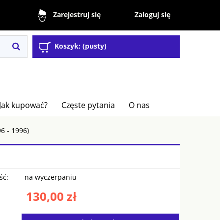
Zaloguj się
Zarejestruj się
Koszyk:
(pusty)
Jak kupować?
Częste pytania
O nas
6 - 1996)
ść:
na wyczerpaniu
130,00 zł