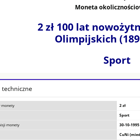
Moneta okolicznościo
2 zł 100 lat nowożyt
Olimpijskich (189
Sport
 techniczne
 monety
2 zł
Sport
isji monety
30-10-1995
CuNi (mied