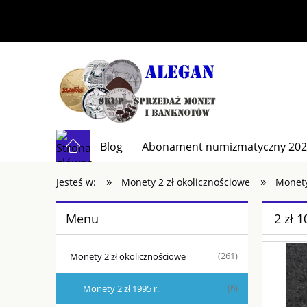
Blog
Abonament numizmatyczny 20
»
»
Kontakt
Jesteś w:
Monety 2 zł okolicznościowe
Monety
Menu
2 zł 
Monety 2 zł okolicznościowe
(261)
Monety 2 zł 1995 r.
(6)