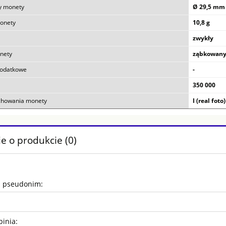
y monety
Ø 29,5 mm
onety
10,8 g
zwykły
nety
ząbkowany
dodatkowe
-
350 000
chowania monety
I (real foto)
e o produkcie (0)
b pseudonim:
pinia: