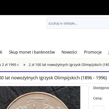
26
Skup monet i banknotów
Nowości
Promocje
»
 2 zł 1995 r.
2 zł 100 lat nowożytnych Igrzysk Olimpijskich (189
100 lat nowożytnych Igrzysk Olimpijskich (1896 - 1996)
Dostępno
Cena: