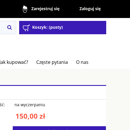
Zaloguj się
Zarejestruj się
Koszyk:
(pusty)
Jak kupować?
Częste pytania
O nas
ść:
na wyczerpaniu
150,00 zł