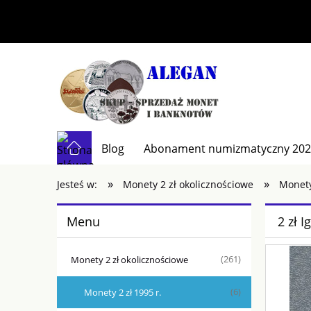
Blog
Abonament numizmatyczny 20
»
»
Kontakt
Jesteś w:
Monety 2 zł okolicznościowe
Monety
Menu
2 zł 
Monety 2 zł okolicznościowe
(261)
Monety 2 zł 1995 r.
(6)