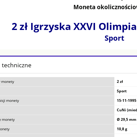
Moneta okolicznościo
2 zł Igrzyska XXVI Olimpia
Sport
 techniczne
 monety
2 zł
Sport
isji monety
15-11-1995
CuNi (mied
y monety
Ø 29,5 mm
onety
10,8 g