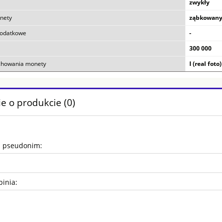
zwykły
nety
ząbkowany
dodatkowe
-
300 000
chowania monety
I (real foto)
e o produkcie (0)
b pseudonim:
pinia: