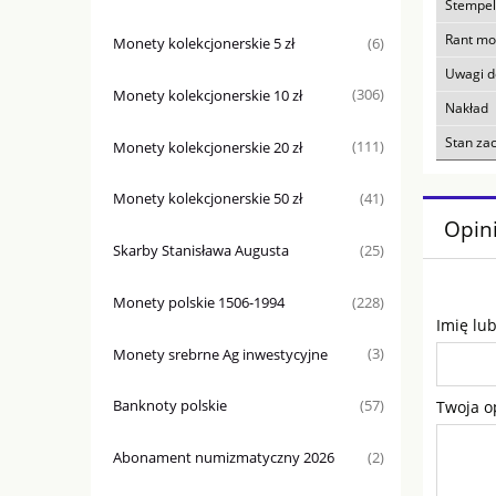
Stempel
Rant mo
Monety kolekcjonerskie 5 zł
(6)
Uwagi 
Monety kolekcjonerskie 10 zł
(306)
Nakład
Stan za
Monety kolekcjonerskie 20 zł
(111)
Monety kolekcjonerskie 50 zł
(41)
Opini
Skarby Stanisława Augusta
(25)
Monety polskie 1506-1994
(228)
Imię lu
Monety srebrne Ag inwestycyjne
(3)
Banknoty polskie
Twoja o
(57)
Abonament numizmatyczny 2026
(2)