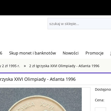
26
Skup monet i banknotów
Nowości
Promocje
»
 2 zł 1995 r.
2 zł Igrzyska XXVI Olimpiady - Atlanta 1996
Igrzyska XXVI Olimpiady - Atlanta 1996
Dostępno
Cena: