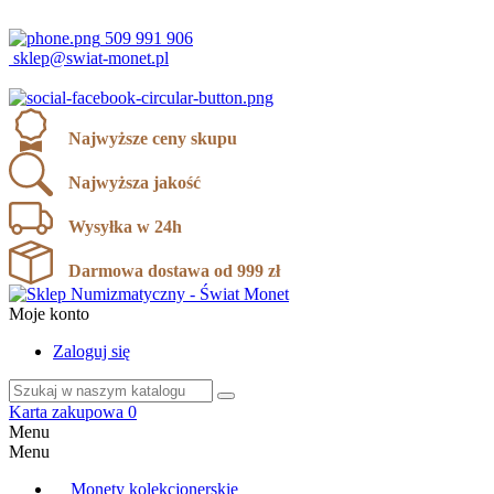
ul. Karola Miarki 12, 43-190 Mikołów
509 991 906
sklep@swiat-monet.pl
Najwyższe ceny skupu
Najwyższa jakość
Wysyłka w 24h
Darmowa dostawa od 999 zł
Moje konto
Zaloguj się
Karta zakupowa
0
Menu
Menu
Monety kolekcjonerskie