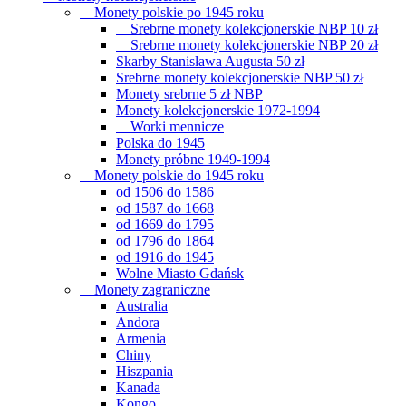
Monety polskie po 1945 roku
Srebrne monety kolekcjonerskie NBP 10 zł
Srebrne monety kolekcjonerskie NBP 20 zł
Skarby Stanisława Augusta 50 zł
Srebrne monety kolekcjonerskie NBP 50 zł
Monety srebrne 5 zł NBP
Monety kolekcjonerskie 1972-1994
Worki mennicze
Polska do 1945
Monety próbne 1949-1994
Monety polskie do 1945 roku
od 1506 do 1586
od 1587 do 1668
od 1669 do 1795
od 1796 do 1864
od 1916 do 1945
Wolne Miasto Gdańsk
Monety zagraniczne
Australia
Andora
Armenia
Chiny
Hiszpania
Kanada
Kongo