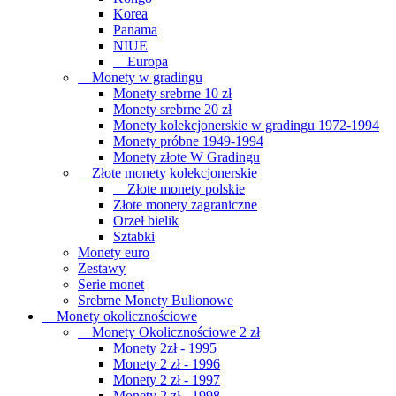
Korea
Panama
NIUE
Europa
Monety w gradingu
Monety srebrne 10 zł
Monety srebrne 20 zł
Monety kolekcjonerskie w gradingu 1972-1994
Monety próbne 1949-1994
Monety złote W Gradingu
Złote monety kolekcjonerskie
Złote monety polskie
Złote monety zagraniczne
Orzeł bielik
Sztabki
Monety euro
Zestawy
Serie monet
Srebrne Monety Bulionowe
Monety okolicznościowe
Monety Okolicznościowe 2 zł
Monety 2zł - 1995
Monety 2 zł - 1996
Monety 2 zł - 1997
Monety 2 zł - 1998