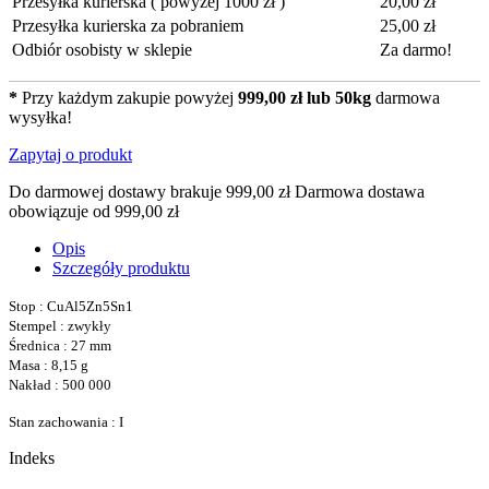
Przesyłka kurierska ( powyżej 1000 zł )
20,00 zł
Przesyłka kurierska za pobraniem
25,00 zł
Odbiór osobisty w sklepie
Za darmo!
*
Przy każdym zakupie powyżej
999,00 zł lub 50kg
darmowa
wysyłka!
Zapytaj o produkt
Do darmowej dostawy brakuje
999,00 zł
Darmowa dostawa
obowiązuje od
999,00 zł
Opis
Szczegóły produktu
Stop : CuAl5Zn5Sn1
Stempel : zwykły
Średnica : 27 mm
Masa : 8,15 g
Nakład : 500 000
Stan zachowania : I
Indeks