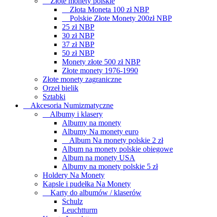
Złote monety polskie
Złota Moneta 100 zł NBP
Polskie Złote Monety 200zł NBP
25 zł NBP
30 zł NBP
37 zł NBP
50 zł NBP
Monety złote 500 zł NBP
Złote monety 1976-1990
Złote monety zagraniczne
Orzeł bielik
Sztabki
Akcesoria Numizmatyczne
Albumy i klasery
Albumy na monety
Albumy Na monety euro
Album Na monety polskie 2 zł
Album na monety polskie obiegowe
Album na monety USA
Albumy na monety polskie 5 zł
Holdery Na Monety
Kapsle i pudełka Na Monety
Karty do albumów / klaserów
Schulz
Leuchtturm