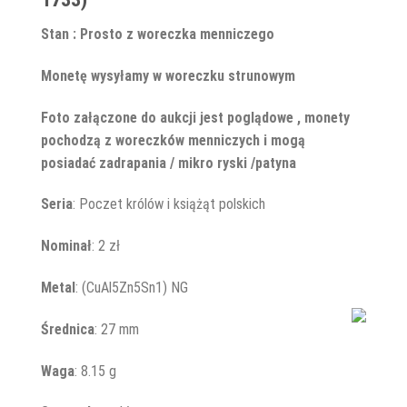
Stan : Prosto z woreczka menniczego
Monetę wysyłamy w woreczku strunowym
Foto załączone do aukcji jest poglądowe , monety
pochodzą z woreczków menniczych i mogą
posiadać zadrapania / mikro ryski /patyna
Seria
: Poczet królów i książąt polskich
Nominał
: 2 zł
Metal
: (CuAl5Zn5Sn1) NG
Średnica
: 27 mm
Waga
: 8.15 g