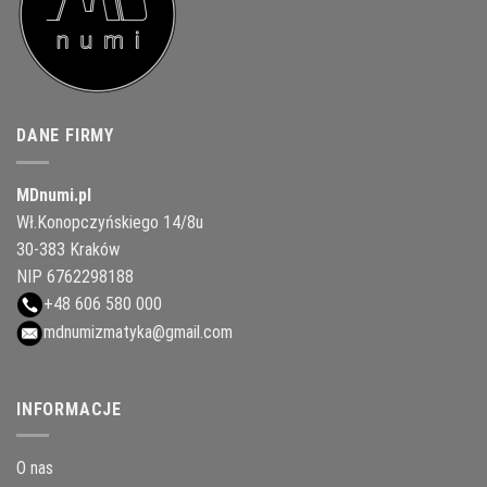
DANE FIRMY
MDnumi.pl
Wł.Konopczyńskiego 14/8u
30-383 Kraków
NIP 6762298188
+48 606 580 000
mdnumizmatyka@gmail.com
INFORMACJE
O nas