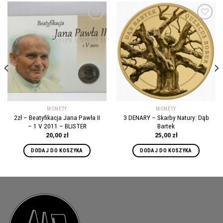
Add to
Add to
wishlist
wishlist
MONETY
MONETY
2zł – Beatyfikacja Jana Pawła II
3 DENARY – Skarby Natury: Dąb
– 1 V 2011 – BLISTER
Bartek
20,00
zł
25,00
zł
DODAJ DO KOSZYKA
DODAJ DO KOSZYKA