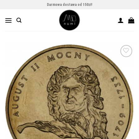
Skip
Darmowa dostawa od 150zł!
to
content
Add to
wishlist