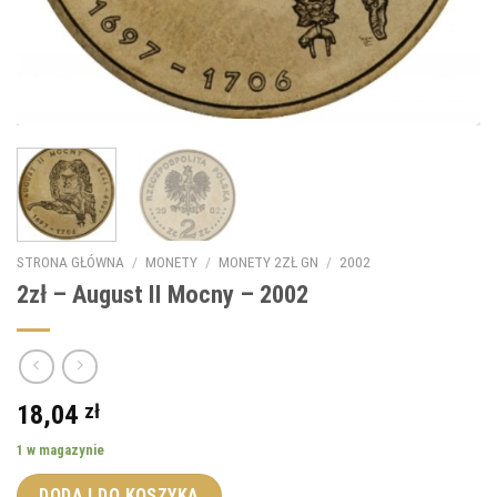
STRONA GŁÓWNA
/
MONETY
/
MONETY 2ZŁ GN
/
2002
2zł – August II Mocny – 2002
18,04
zł
1 w magazynie
DODAJ DO KOSZYKA