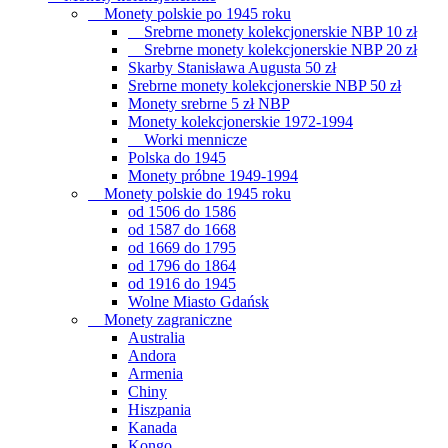
Monety polskie po 1945 roku
Srebrne monety kolekcjonerskie NBP 10 zł
Srebrne monety kolekcjonerskie NBP 20 zł
Skarby Stanisława Augusta 50 zł
Srebrne monety kolekcjonerskie NBP 50 zł
Monety srebrne 5 zł NBP
Monety kolekcjonerskie 1972-1994
Worki mennicze
Polska do 1945
Monety próbne 1949-1994
Monety polskie do 1945 roku
od 1506 do 1586
od 1587 do 1668
od 1669 do 1795
od 1796 do 1864
od 1916 do 1945
Wolne Miasto Gdańsk
Monety zagraniczne
Australia
Andora
Armenia
Chiny
Hiszpania
Kanada
Kongo