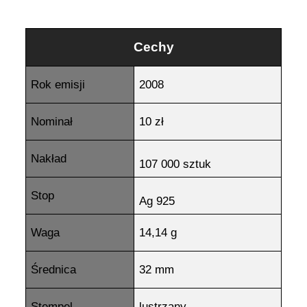
Cechy
Rok emisji
2008
Nominał
10 zł
Nakład
107 000 sztuk
Stop
Ag 925
Waga
14,14 g
Średnica
32 mm
Stempel
lustrzany