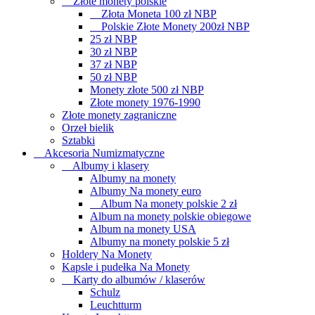
Złote monety polskie
Złota Moneta 100 zł NBP
Polskie Złote Monety 200zł NBP
25 zł NBP
30 zł NBP
37 zł NBP
50 zł NBP
Monety złote 500 zł NBP
Złote monety 1976-1990
Złote monety zagraniczne
Orzeł bielik
Sztabki
Akcesoria Numizmatyczne
Albumy i klasery
Albumy na monety
Albumy Na monety euro
Album Na monety polskie 2 zł
Album na monety polskie obiegowe
Album na monety USA
Albumy na monety polskie 5 zł
Holdery Na Monety
Kapsle i pudełka Na Monety
Karty do albumów / klaserów
Schulz
Leuchtturm