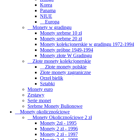
Korea
Panama
NIUE
Europa
Monety w gradingu
Monety srebrne 10 zł
Monety srebrne 20 zł
Monety kolekcjonerskie w gradingu 1972-1994
Monety próbne 1949-1994
Monety złote W Gradingu
Złote monety kolekcjonerskie
Złote monety polskie
Złote monety zagraniczne
Orzeł bielik
Sztabki
Monety euro
Zestawy
Serie monet
Srebrne Monety Bulionowe
Monety okolicznościowe
Monety Okolicznościowe 2 zł
Monety 2zł - 1995
Monety 2 zł - 1996
Monety 2 zł - 1997
Monety 2 zł - 1998