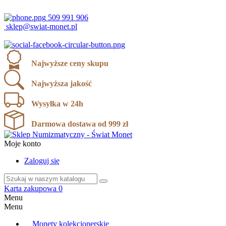
ul. Karola Miarki 12, 43-190 Mikołów
509 991 906
sklep@swiat-monet.pl
Najwyższe ceny skupu
Najwyższa jakość
Wysyłka w 24h
Darmowa dostawa od 999 zł
Moje konto
Zaloguj się
Karta zakupowa
0
Menu
Menu
Monety kolekcjonerskie