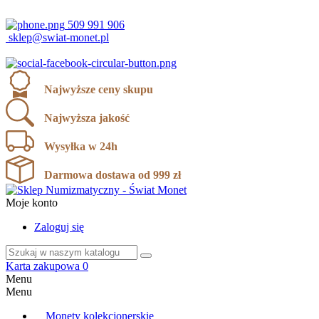
ul. Karola Miarki 12, 43-190 Mikołów
509 991 906
sklep@swiat-monet.pl
Najwyższe ceny skupu
Najwyższa jakość
Wysyłka w 24h
Darmowa dostawa od 999 zł
Moje konto
Zaloguj się
Karta zakupowa
0
Menu
Menu
Monety kolekcjonerskie