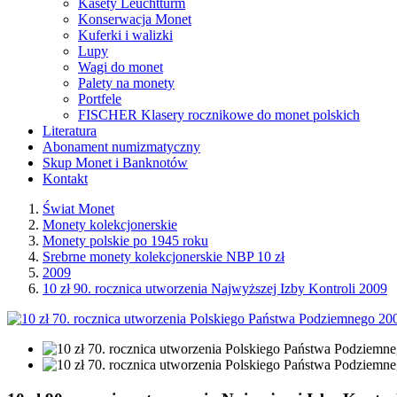
Kasety Leuchtturm
Konserwacja Monet
Kuferki i walizki
Lupy
Wagi do monet
Palety na monety
Portfele
FISCHER Klasery rocznikowe do monet polskich
Literatura
Abonament numizmatyczny
Skup Monet i Banknotów
Kontakt
Świat Monet
Monety kolekcjonerskie
Monety polskie po 1945 roku
Srebrne monety kolekcjonerskie NBP 10 zł
2009
10 zł 90. rocznica utworzenia Najwyższej Izby Kontroli 2009