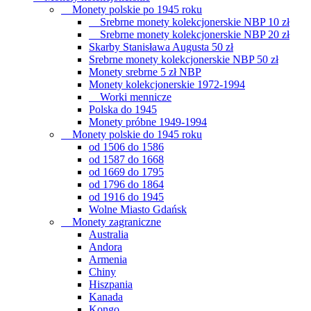
Monety polskie po 1945 roku
Srebrne monety kolekcjonerskie NBP 10 zł
Srebrne monety kolekcjonerskie NBP 20 zł
Skarby Stanisława Augusta 50 zł
Srebrne monety kolekcjonerskie NBP 50 zł
Monety srebrne 5 zł NBP
Monety kolekcjonerskie 1972-1994
Worki mennicze
Polska do 1945
Monety próbne 1949-1994
Monety polskie do 1945 roku
od 1506 do 1586
od 1587 do 1668
od 1669 do 1795
od 1796 do 1864
od 1916 do 1945
Wolne Miasto Gdańsk
Monety zagraniczne
Australia
Andora
Armenia
Chiny
Hiszpania
Kanada
Kongo