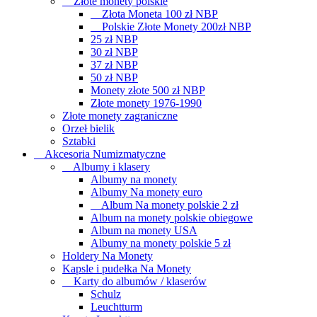
Złote monety polskie
Złota Moneta 100 zł NBP
Polskie Złote Monety 200zł NBP
25 zł NBP
30 zł NBP
37 zł NBP
50 zł NBP
Monety złote 500 zł NBP
Złote monety 1976-1990
Złote monety zagraniczne
Orzeł bielik
Sztabki
Akcesoria Numizmatyczne
Albumy i klasery
Albumy na monety
Albumy Na monety euro
Album Na monety polskie 2 zł
Album na monety polskie obiegowe
Album na monety USA
Albumy na monety polskie 5 zł
Holdery Na Monety
Kapsle i pudełka Na Monety
Karty do albumów / klaserów
Schulz
Leuchtturm