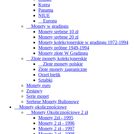
Korea
Panama
NIUE
Europa
Monety w gradingu
Monety srebrne 10 zł
Monety srebrne 20 zł
Monety kolekcjonerskie w gradingu 1972-1994
Monety próbne 1949-1994
Monety złote W Gradingu
Złote monety kolekcjonerskie
Złote monety polskie
Złote monety zagraniczne
Orzeł bielik
Sztabki
Monety euro
Zestawy
Serie monet
Srebrne Monety Bulionowe
Monety okolicznościowe
Monety Okolicznościowe 2 zł
Monety 2zł - 1995
Monety 2 zł - 1996
Monety 2 zł - 1997
Monety 2 zł - 1998