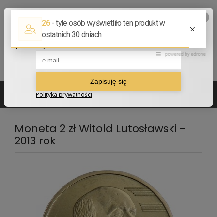
502 210 907
sklep@numizmatyczny.com
Moneta 2 zł Witold Lutosławski -
2013 rok