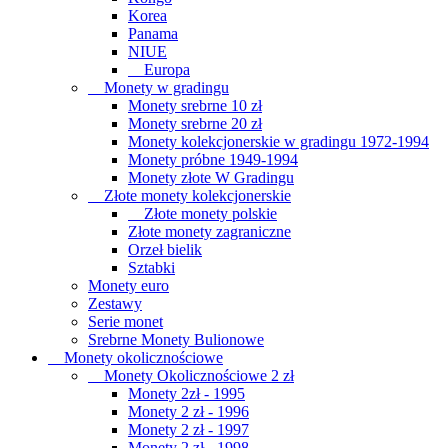
Korea
Panama
NIUE
Europa
Monety w gradingu
Monety srebrne 10 zł
Monety srebrne 20 zł
Monety kolekcjonerskie w gradingu 1972-1994
Monety próbne 1949-1994
Monety złote W Gradingu
Złote monety kolekcjonerskie
Złote monety polskie
Złote monety zagraniczne
Orzeł bielik
Sztabki
Monety euro
Zestawy
Serie monet
Srebrne Monety Bulionowe
Monety okolicznościowe
Monety Okolicznościowe 2 zł
Monety 2zł - 1995
Monety 2 zł - 1996
Monety 2 zł - 1997
Monety 2 zł - 1998