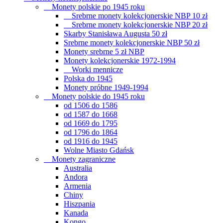
Monety polskie po 1945 roku
Srebrne monety kolekcjonerskie NBP 10 zł
Srebrne monety kolekcjonerskie NBP 20 zł
Skarby Stanisława Augusta 50 zł
Srebrne monety kolekcjonerskie NBP 50 zł
Monety srebrne 5 zł NBP
Monety kolekcjonerskie 1972-1994
Worki mennicze
Polska do 1945
Monety próbne 1949-1994
Monety polskie do 1945 roku
od 1506 do 1586
od 1587 do 1668
od 1669 do 1795
od 1796 do 1864
od 1916 do 1945
Wolne Miasto Gdańsk
Monety zagraniczne
Australia
Andora
Armenia
Chiny
Hiszpania
Kanada
Kongo