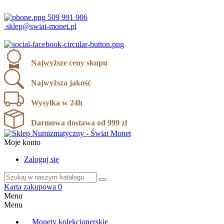
ul. Karola Miarki 12, 43-190 Mikołów
509 991 906
sklep@swiat-monet.pl
Najwyższe ceny skupu
Najwyższa jakość
Wysyłka w 24h
Darmowa dostawa od 999 zł
Moje konto
Zaloguj się
Karta zakupowa
0
Menu
Menu
Monety kolekcjonerskie