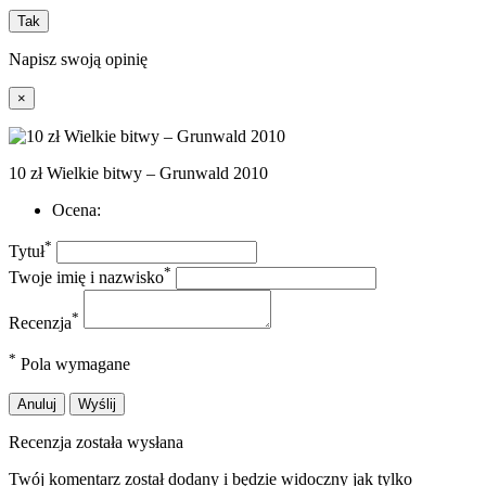
Tak
Napisz swoją opinię
×
10 zł Wielkie bitwy – Grunwald 2010
Ocena:
*
Tytuł
*
Twoje imię i nazwisko
*
Recenzja
*
Pola wymagane
Anuluj
Wyślij
Recenzja została wysłana
Twój komentarz został dodany i będzie widoczny jak tylko