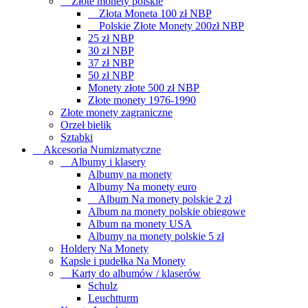
Złote monety polskie
Złota Moneta 100 zł NBP
Polskie Złote Monety 200zł NBP
25 zł NBP
30 zł NBP
37 zł NBP
50 zł NBP
Monety złote 500 zł NBP
Złote monety 1976-1990
Złote monety zagraniczne
Orzeł bielik
Sztabki
Akcesoria Numizmatyczne
Albumy i klasery
Albumy na monety
Albumy Na monety euro
Album Na monety polskie 2 zł
Album na monety polskie obiegowe
Album na monety USA
Albumy na monety polskie 5 zł
Holdery Na Monety
Kapsle i pudełka Na Monety
Karty do albumów / klaserów
Schulz
Leuchtturm