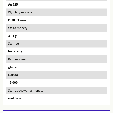
Ag 925
Wymiary monety
Ø 38,61 mm
Waga monety
31,1 g
Stempel
lustrzany
Rant monety
gładki
Nakład
15 000
Stan zachowania monety
real foto