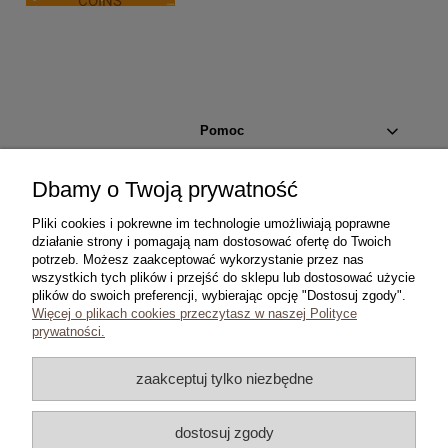
Pomoc
Moje konto
Dbamy o Twoją prywatność
Pliki cookies i pokrewne im technologie umożliwiają poprawne
Płatności i dostawa
działanie strony i pomagają nam dostosować ofertę do Twoich
potrzeb. Możesz zaakceptować wykorzystanie przez nas
wszystkich tych plików i przejść do sklepu lub dostosować użycie
Informacje
plików do swoich preferencji, wybierając opcję "Dostosuj zgody".
Więcej o plikach cookies przeczytasz w naszej Polityce
O nas
prywatności.
zaakceptuj tylko niezbędne
dostosuj zgody