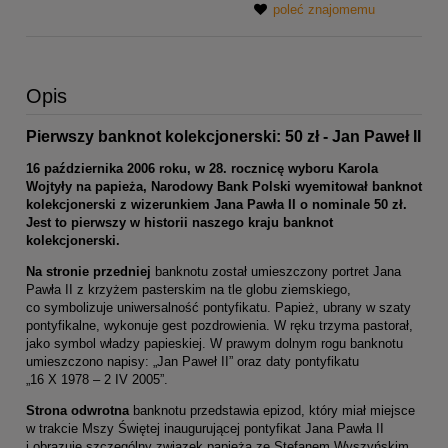
poleć znajomemu
Opis
Pierwszy banknot kolekcjonerski: 50 zł - Jan Paweł II
16 października 2006 roku, w 28. rocznicę wyboru Karola
Wojtyły na papieża, Narodowy Bank Polski wyemitował banknot
kolekcjonerski z wizerunkiem Jana Pawła II o nominale 50 zł.
Jest to pierwszy w historii naszego kraju banknot
kolekcjonerski.
Na stronie przedniej
banknotu został umieszczony portret Jana
Pawła II z krzyżem pasterskim na tle globu ziemskiego,
co symbolizuje uniwersalność pontyfikatu. Papież, ubrany w szaty
pontyfikalne, wykonuje gest pozdrowienia. W ręku trzyma pastorał,
jako symbol władzy papieskiej. W prawym dolnym rogu banknotu
umieszczono napisy: „Jan Paweł II” oraz daty pontyfikatu
„16 X 1978 – 2 IV 2005”.
Strona odwrotna
banknotu przedstawia epizod, który miał miejsce
w trakcie Mszy Świętej inaugurującej pontyfikat Jana Pawła II
i obrazuje szczególny związek papieża ze Stefanem Wyszyńskim.