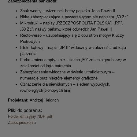
Zabezpieczenia banknotu:
Znak wodny – wizerunek herby papieża Jana Pawła II
Nitka zabezpieczająca z powtarzającym się napisem „50 ZŁ”
Mikrodruki – napisy „RZECZPOSPOLITA POLSKA”, „RP”,
„50 ZŁ”, nazwy państw, które odwiedził Jan Paweł II
Recto-verso – uzupełniający się z obu stron motyw Kluczy
Piotrowych
Efekt kątowy – napis „JP II” widoczny w zależności od kąta
patrzenia
Farba zmienna optycznie – liczba „50” zmieniająca barwę w
zależności od kąta patrzenia
Zabezpieczenie widoczne w świetle ultrafioletowym –
numeracje oraz niektóre elementy graficzne
Oznaczenie dla niewidomych – siedem wypukłych,
równoległych pionowych linii
Projektant:
Andrzej Heidrich
Pliki do pobrania:
Folder emisyjny NBP pdf
Zabezpieczenia