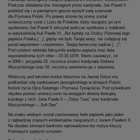
Podczas składania tzw.
homagium
przez kardynała, Jan Paweł II
podniósł się i w pamiętnym geście wyraził swój szacunek
dla Prymasa Polski. Po prawej stronie tej sceny został
umieszczony cytat z Listu do Polaków, który nazajutrz po tym
wydarzeniu Jan Paweł II odczytał podczas spotkania z rodakami
w watykańskiej Auli Pawła VI:
„Nie byłoby na Stolicy Piotrowej tego
papieża Polaka [...], gdyby nie było Twojej wiary, nie cofającej się
przed więzieniem i cierpieniem, Twojej heroicznej nadziei [...]”
.
Pod cytatem widnieje faksymile podpisu papieża oraz data
wypowiedzenia tych słów – 23.10.1978. Warto zauważyć, że
w 2006 r. przypada 25. rocznica śmierci kardynała Stefana
Wyszyńskiego oraz 50. rocznica uwolnienia go z więzienia.
Widoczny pod tekstem kontur klasztoru na Jasnej Górze ma
podkreślać rolę sanktuarium jasnogórskiego w dziejach Polski,
historii życia Ojca Świętego i Prymasa Tysiąclecia. Pod sylwetkami
obydwu postaci umieszczono na wstęgach dewizę biskupią
każdego z nich: Jana Pawła II – „Totus Tuus” oraz kardynała
Wyszyńskiego – „Soli Deo”.
Na znaku wodnym został zastosowany herb papieski jako jeden
z najbardziej znanych emblematów związanych z Janem Pawłem II.
Na obydwu stronach banknotu wprowadzono też motyw kluczy
Piotrowych spiętych sznurem.