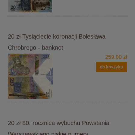
20 zł Tysiąclecie koronacji Bolesława
Chrobrego - banknot
259,00 zł
do koszyka
20 zł 80. rocznica wybuchu Powstania
Warszawskiego niskie numery