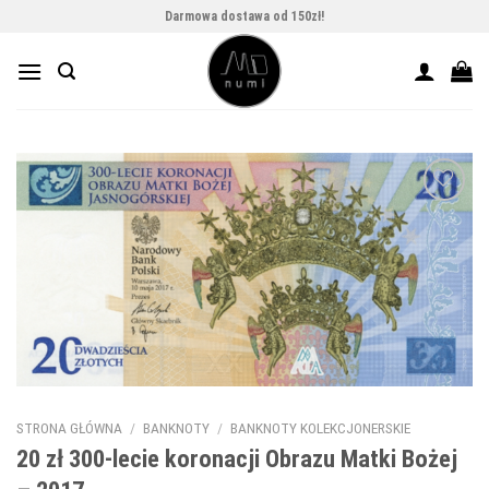
Skip
Darmowa dostawa od 150zł!
to
content
Add to
wishlist
STRONA GŁÓWNA
/
BANKNOTY
/
BANKNOTY KOLEKCJONERSKIE
20 zł 300-lecie koronacji Obrazu Matki Bożej